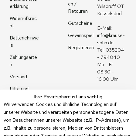
en / 
erklärung
Wilsdruff OT 
Retouren
Kesselsdorf
Widerrufsrec
Gutscheine
ht
E-Mail: 
Gewinnspiel
info@krause-
Batteriehinwe
sohn.de
is
Registrieren
Tel: 035204 
Zahlungsarte
- 794040
n
Mo - Fr 
08:30 - 
Versand
16:00 Uhr
Hilfe und 
Zum 
Häufige 
Ihre Privatsphäre ist uns wichtig
Kontaktformu
Fragen
Wir verwenden Cookies und ähnliche Technologien auf
lar
unserer Website und verarbeiten personenbezogene Daten
von Besucher:innen unserer Webseite (z.B. IP-Adresse), um
z.B. Inhalte zu personalisieren, Medien von Drittanbietern
einzubinden oder Zugriffe auf unsere Website zu analysieren.