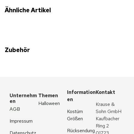
Ähnliche Artikel
Zubehör
Information
Kontakt
Unternehm
Themen
en
en
Halloween
Krause & 
AGB
Kostüm 
Sohn GmbH
Größen
Kaufbacher 
Impressum
Ring 2
Rücksendung
Datenschutz
01723 