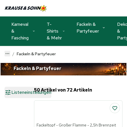
Karneval
T-
Fackeln &
Dek
&
Shirts
Partyfeuer
&
Fasching
& Mehr
Part
Fackeln & Partyfeuer
Fackeln & Partyfeuer
50 Artikel von 72 Artikeln
Listeneinstellungen
Fackeltopf - Großer Flamme - 2,5h Brennzeit