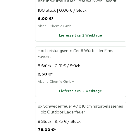
Anzündwürfel 100er Dose weiß von Favorit
Neu
100 Stück | 0,06 € / Stück
6,00 €
*
Alschu Chemie GmbH
Lieferzeit ca. 2 Werktage
Hochleistungsentrußer 8 Würfel der Firma
Neu
Favorit
8 Stück | 0,31 € / Stück
2,50 €
*
Alschu Chemie GmbH
Lieferzeit ca. 2 Werktage
8x Schwedenfeuer 47 x 18 cm naturbelassenes
Holz Outdoor Lagerfeuer
8 Stück | 9,75 € / Stück
78,00 €
*