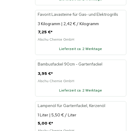
Favorit Lavasteine für Gas- und Elektrogrills
Neu
3 Kilogramm | 2,42 € / Kilogramm
7,25 €
*
Alschu Chemie GmbH
Lieferzeit ca. 2 Werktage
Bambusfackel 90cm - Gartenfackel
3,95 €
*
Alschu Chemie GmbH
Lieferzeit ca. 2 Werktage
Lampenöl für Gartenfackel, Kerzenöl
Neu
1 Liter | 5,50 € / Liter
5,00 €
*
Alschu Chemie GmbH