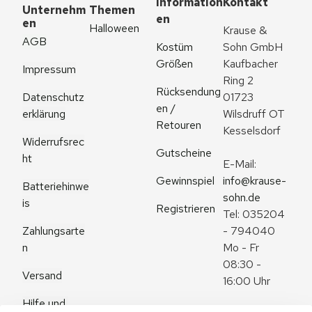
Information
Kontakt
Unternehm
Themen
en
en
Halloween
Krause & 
AGB
Kostüm 
Sohn GmbH
Größen
Kaufbacher 
Impressum
Ring 2
Rücksendung
Datenschutz
01723 
en / 
erklärung
Wilsdruff OT 
Retouren
Kesselsdorf
Widerrufsrec
Gutscheine
ht
E-Mail: 
Gewinnspiel
info@krause-
Batteriehinwe
sohn.de
is
Registrieren
Tel: 035204 
Zahlungsarte
- 794040
n
Mo - Fr 
08:30 - 
Versand
16:00 Uhr
Hilfe und 