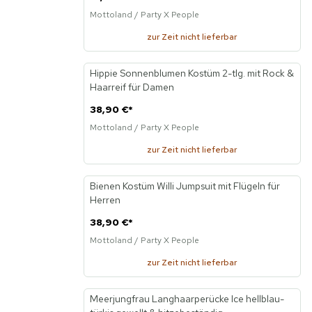
Mottoland / Party X People
zur Zeit nicht lieferbar
Hippie Sonnenblumen Kostüm 2-tlg. mit Rock &
Neu
Haarreif für Damen
38,90 €
*
Mottoland / Party X People
zur Zeit nicht lieferbar
Bienen Kostüm Willi Jumpsuit mit Flügeln für
Neu
Herren
38,90 €
*
Mottoland / Party X People
zur Zeit nicht lieferbar
Meerjungfrau Langhaarperücke Ice hellblau-
Neu