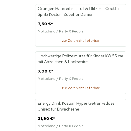
Orangen Haarreif mit Tüll & Glitzer – Cocktail
Neu
Spritz Kostüm Zubehör Damen
7,50 €
*
Mottoland / Party X People
zur Zeit nicht lieferbar
Hochwertige Polizeimütze für Kinder KW 55 cm
Neu
mit Abzeichen & Lackschirm
7,90 €
*
Mottoland / Party X People
zur Zeit nicht lieferbar
Energy Drink Kostüm Hyper Getränkedose
Neu
Unisex für Erwachsene
31,90 €
*
Mottoland / Party X People