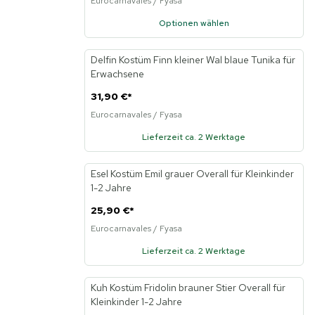
Eurocarnavales / Fyasa
Optionen wählen
Delfin Kostüm Finn kleiner Wal blaue Tunika für
Neu
Erwachsene
31,90 €
*
Eurocarnavales / Fyasa
Lieferzeit ca. 2 Werktage
KI
Esel Kostüm Emil grauer Overall für Kleinkinder
Neu
1-2 Jahre
25,90 €
*
Eurocarnavales / Fyasa
Lieferzeit ca. 2 Werktage
KI
Kuh Kostüm Fridolin brauner Stier Overall für
Neu
Kleinkinder 1-2 Jahre