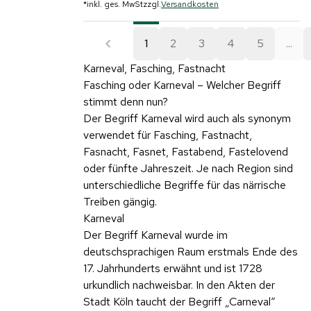
*
inkl. ges. MwSt
zzgl.
Versandkosten
1
2
3
4
5
...
Karneval, Fasching, Fastnacht
Fasching oder Karneval – Welcher Begriff
stimmt denn nun?
Der Begriff Karneval wird auch als synonym
verwendet für Fasching, Fastnacht,
Fasnacht, Fasnet, Fastabend, Fastelovend
oder fünfte Jahreszeit. Je nach Region sind
unterschiedliche Begriffe für das närrische
Treiben gängig.
Karneval
Der Begriff Karneval wurde im
deutschsprachigen Raum erstmals Ende des
17. Jahrhunderts erwähnt und ist 1728
urkundlich nachweisbar. In den Akten der
Stadt Köln taucht der Begriff „Carneval“