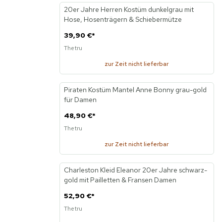
20er Jahre Herren Kostüm dunkelgrau mit
Neu
Hose, Hosenträgern & Schiebermütze
39,90 €
*
Thetru
zur Zeit nicht lieferbar
Piraten Kostüm Mantel Anne Bonny grau-gold
Neu
für Damen
48,90 €
*
Thetru
zur Zeit nicht lieferbar
KI
Charleston Kleid Eleanor 20er Jahre schwarz-
Neu
gold mit Pailletten & Fransen Damen
52,90 €
*
Thetru