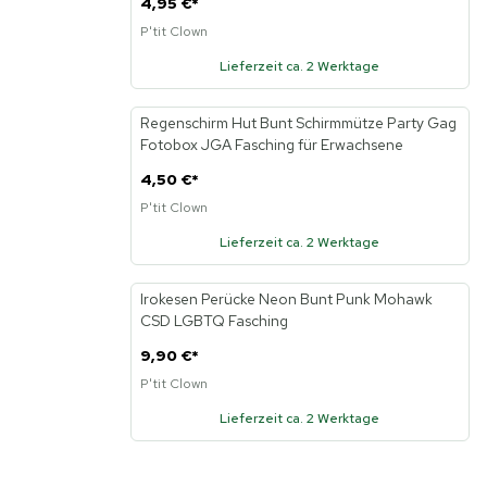
4,95 €
*
P'tit Clown
Lieferzeit ca. 2 Werktage
Regenschirm Hut Bunt Schirmmütze Party Gag
Neu
Fotobox JGA Fasching für Erwachsene
4,50 €
*
P'tit Clown
Lieferzeit ca. 2 Werktage
Irokesen Perücke Neon Bunt Punk Mohawk
Neu
CSD LGBTQ Fasching
9,90 €
*
P'tit Clown
Lieferzeit ca. 2 Werktage