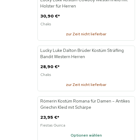
Neu
Holster für Herren
30,90 €
*
Chaks
zur Zeit nicht lieferbar
Lucky Luke Dalton Brüder Kostüm Sträfling
Neu
Bandit Western Herren
28,90 €
*
Chaks
zur Zeit nicht lieferbar
Römerin Kostüm Romana für Damen – Antikes
Griechin Kleid mit Schärpe
23,95 €
*
Fiestas Guirca
Optionen wählen