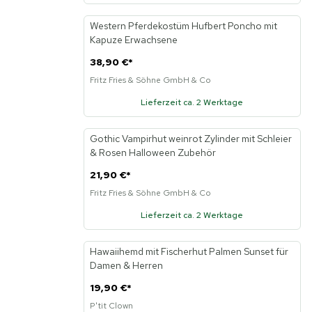
Western Pferdekostüm Hufbert Poncho mit
Neu
Kapuze Erwachsene
38,90 €
*
Fritz Fries & Söhne GmbH & Co
Lieferzeit ca. 2 Werktage
Gothic Vampirhut weinrot Zylinder mit Schleier
Neu
& Rosen Halloween Zubehör
21,90 €
*
Fritz Fries & Söhne GmbH & Co
Lieferzeit ca. 2 Werktage
Hawaiihemd mit Fischerhut Palmen Sunset für
Neu
Damen & Herren
19,90 €
*
P'tit Clown