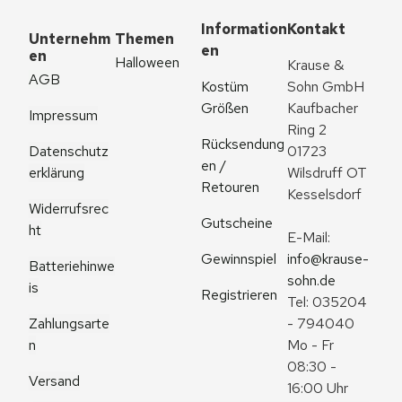
Information
Kontakt
Unternehm
Themen
en
en
Halloween
Krause & 
AGB
Kostüm 
Sohn GmbH
Größen
Kaufbacher 
Impressum
Ring 2
Rücksendung
Datenschutz
01723 
en / 
erklärung
Wilsdruff OT 
Retouren
Kesselsdorf
Widerrufsrec
Gutscheine
ht
E-Mail: 
Gewinnspiel
info@krause-
Batteriehinwe
sohn.de
is
Registrieren
Tel: 035204 
Zahlungsarte
- 794040
n
Mo - Fr 
08:30 - 
Versand
16:00 Uhr