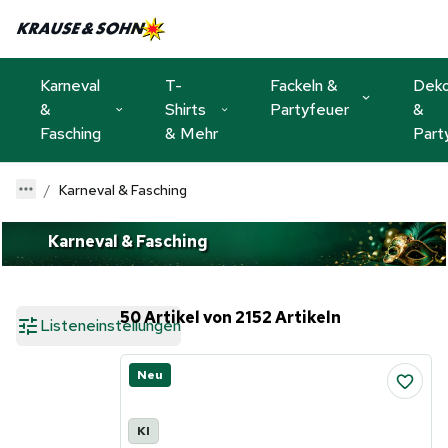
Karneval
T-
Fackeln &
Dek
&
Shirts
Partyfeuer
&
Fasching
& Mehr
Part
Karneval & Fasching
Karneval & Fasching
50 Artikel von 2152 Artikeln
Listeneinstellungen
Neu
KI