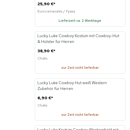
25,90 €
*
Eurocarnavales / Fyasa
Lieferzeit ca. 2 Werktage
Lucky Luke Cowboy Kostüm mit Cowboy-Hut
Neu
& Holster für Herren
38,90 €
*
Chaks
zur Zeit nicht lieferbar
Lucky Luke Cowboy Hut weiß Western
Neu
Zubehör für Herren
6,90 €
*
Chaks
zur Zeit nicht lieferbar
Lucky Luke Kostüm Cowboy Westernheld mit