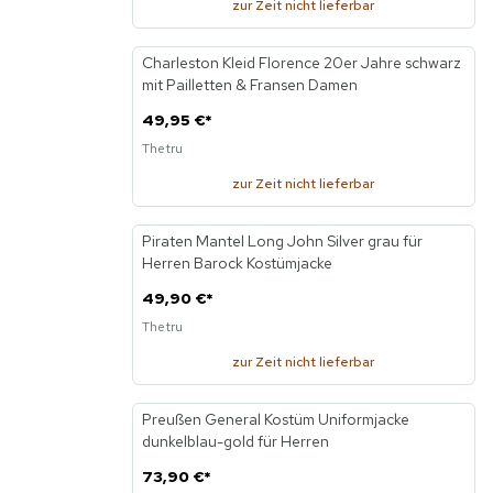
zur Zeit nicht lieferbar
KI
Charleston Kleid Florence 20er Jahre schwarz
Neu
mit Pailletten & Fransen Damen
49,95 €
*
Thetru
zur Zeit nicht lieferbar
Piraten Mantel Long John Silver grau für
Neu
Herren Barock Kostümjacke
49,90 €
*
Thetru
zur Zeit nicht lieferbar
KI
Preußen General Kostüm Uniformjacke
Neu
dunkelblau-gold für Herren
73,90 €
*