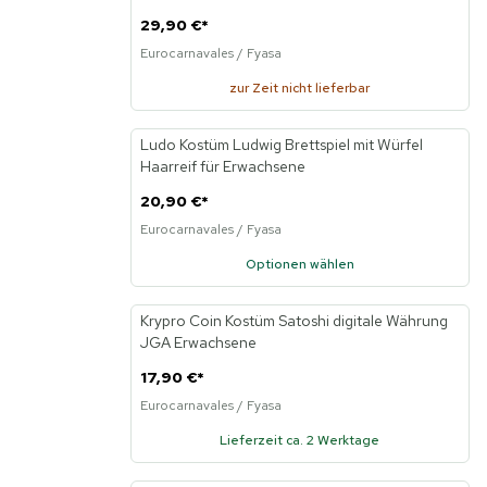
29,90 €
*
Eurocarnavales / Fyasa
zur Zeit nicht lieferbar
Ludo Kostüm Ludwig Brettspiel mit Würfel
Neu
Haarreif für Erwachsene
20,90 €
*
Eurocarnavales / Fyasa
Optionen wählen
Krypro Coin Kostüm Satoshi digitale Währung
Neu
JGA Erwachsene
17,90 €
*
Eurocarnavales / Fyasa
Lieferzeit ca. 2 Werktage
KI