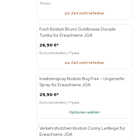
Thetru
zur Zeit nicht lieferbar
Fisch Kostüm Bruno Goldbrasse Dorade
Neu
Tunika für Erwachsene JGA
26,90 €
*
Eurocarnavales / Fyasa
zur Zeit nicht lieferbar
Insektenspray Kostüm Bug Free – Ungeziefer
Neu
Spray für Erwachsene JGA
29,90 €
*
Eurocarnavales / Fyasa
Optionen wählen
Verkehrshütchen Kostüm Conny Leitkegel für
Neu
Erwachsene JGA