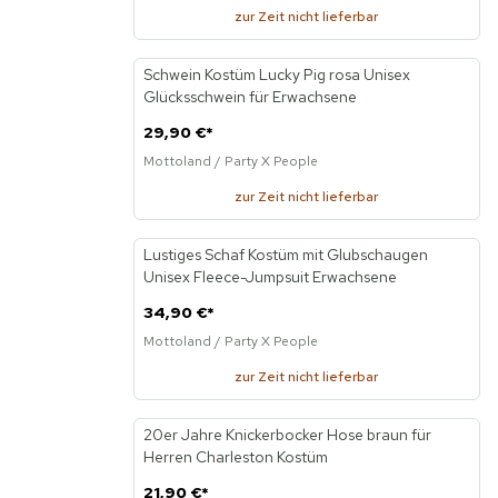
zur Zeit nicht lieferbar
Schwein Kostüm Lucky Pig rosa Unisex
Neu
Glücksschwein für Erwachsene
29,90 €
*
Mottoland / Party X People
zur Zeit nicht lieferbar
Lustiges Schaf Kostüm mit Glubschaugen
Neu
Unisex Fleece-Jumpsuit Erwachsene
34,90 €
*
Mottoland / Party X People
zur Zeit nicht lieferbar
20er Jahre Knickerbocker Hose braun für
Neu
Herren Charleston Kostüm
21,90 €
*