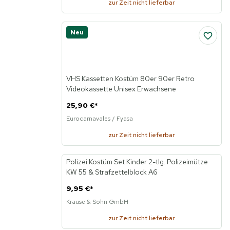
zur Zeit nicht lieferbar
Neu
VHS Kassetten Kostüm 80er 90er Retro
Videokassette Unisex Erwachsene
25,90 €
*
Eurocarnavales / Fyasa
zur Zeit nicht lieferbar
Polizei Kostüm Set Kinder 2-tlg. Polizeimütze
Neu
KW 55 & Strafzettelblock A6
9,95 €
*
Krause & Sohn GmbH
zur Zeit nicht lieferbar