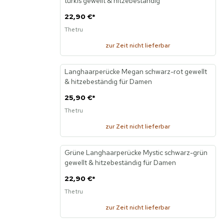
türkis gewellt & hitzebeständig
22,90 €
*
Thetru
zur Zeit nicht lieferbar
Langhaarperücke Megan schwarz-rot gewellt
Neu
& hitzebeständig für Damen
25,90 €
*
Thetru
zur Zeit nicht lieferbar
Grüne Langhaarperücke Mystic schwarz-grün
Neu
gewellt & hitzebeständig für Damen
22,90 €
*
Thetru
zur Zeit nicht lieferbar
KI