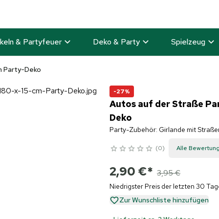
keln & Partyfeuer
Deko & Party
Spielzeug
cm Party-Deko
-27%
Autos auf der Straße Pa
Deko
Party-Zubehör: Girlande mit Straß
0
Alle Bewertun
2,90 €
*
3,95 €
Niedrigster Preis der letzten 30 Tag
Zur Wunschliste hinzufügen