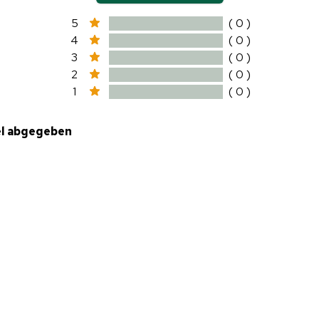
5
( 0 )
4
( 0 )
3
( 0 )
2
( 0 )
1
( 0 )
el abgegeben