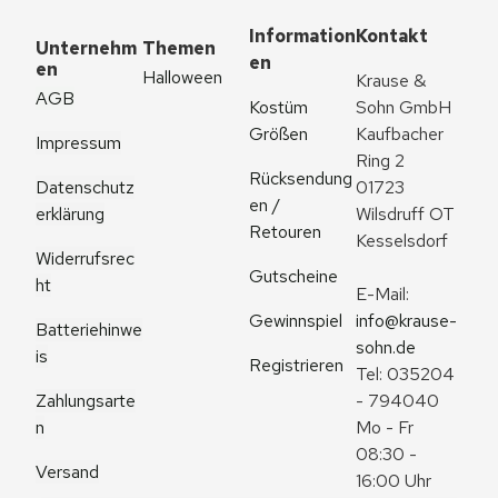
Information
Kontakt
Unternehm
Themen
en
en
Halloween
Krause & 
AGB
Kostüm 
Sohn GmbH
Größen
Kaufbacher 
Impressum
Ring 2
Rücksendung
Datenschutz
01723 
en / 
erklärung
Wilsdruff OT 
Retouren
Kesselsdorf
Widerrufsrec
Gutscheine
ht
E-Mail: 
Gewinnspiel
info@krause-
Batteriehinwe
sohn.de
is
Registrieren
Tel: 035204 
Zahlungsarte
- 794040
n
Mo - Fr 
08:30 - 
Versand
16:00 Uhr