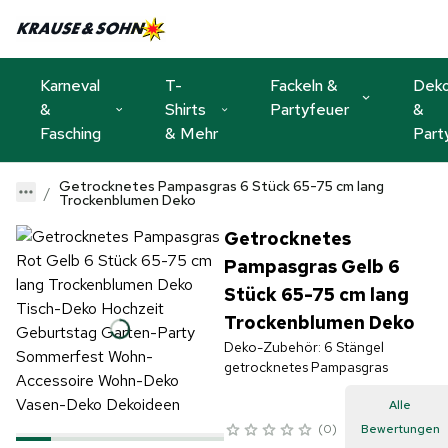
Karneval
T-
Fackeln &
Dek
&
Shirts
Partyfeuer
&
Fasching
& Mehr
Part
Getrocknetes Pampasgras 6 Stück 65-75 cm lang
Trockenblumen Deko
Getrocknetes
Pampasgras Gelb 6
Stück 65-75 cm lang
Trockenblumen Deko
Deko-Zubehör: 6 Stängel
getrocknetes Pampasgras
Alle
0
Bewertungen