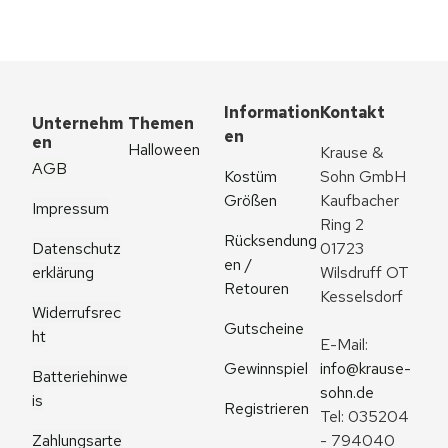
Information
Kontakt
Unternehm
Themen
en
en
Halloween
Krause & 
AGB
Kostüm 
Sohn GmbH
Größen
Kaufbacher 
Impressum
Ring 2
Rücksendung
Datenschutz
01723 
en / 
erklärung
Wilsdruff OT 
Retouren
Kesselsdorf
Widerrufsrec
Gutscheine
ht
E-Mail: 
Gewinnspiel
info@krause-
Batteriehinwe
sohn.de
is
Registrieren
Tel: 035204 
Zahlungsarte
- 794040