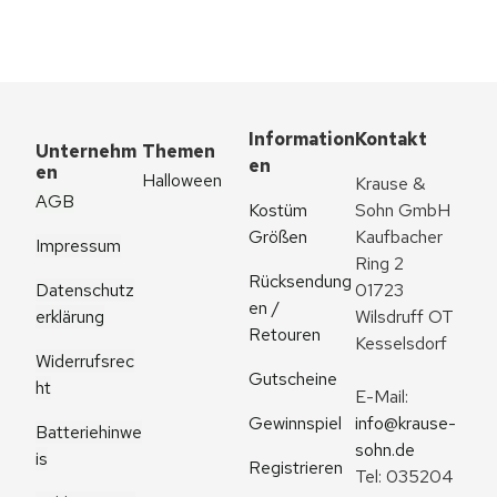
Information
Kontakt
Unternehm
Themen
en
en
Halloween
Krause & 
AGB
Kostüm 
Sohn GmbH
Größen
Kaufbacher 
Impressum
Ring 2
Rücksendung
Datenschutz
01723 
en / 
erklärung
Wilsdruff OT 
Retouren
Kesselsdorf
Widerrufsrec
Gutscheine
ht
E-Mail: 
Gewinnspiel
info@krause-
Batteriehinwe
sohn.de
is
Registrieren
Tel: 035204 