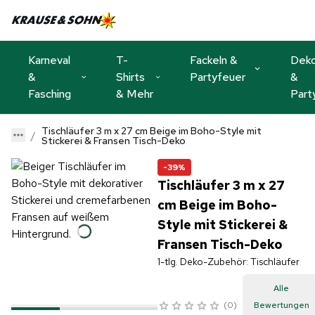
Karneval
T-
Fackeln &
Dek
&
Shirts
Partyfeuer
&
Fasching
& Mehr
Part
Tischläufer 3 m x 27 cm Beige im Boho-Style mit
Stickerei & Fransen Tisch-Deko
-39%
Tischläufer 3 m x 27
cm Beige im Boho-
Style mit Stickerei &
Fransen Tisch-Deko
1-tlg. Deko-Zubehör: Tischläufer
Alle
0
Bewertungen