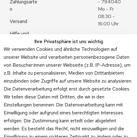
Zahlungsarte
- 794040
n
Mo - Fr 
08:30 - 
Versand
16:00 Uhr
Hilfe und 
Zum 
Häufige 
Ihre Privatsphäre ist uns wichtig
Kontaktformu
Fragen
Wir verwenden Cookies und ähnliche Technologien auf
lar
unserer Website und verarbeiten personenbezogene Daten
von Besucher:innen unserer Webseite (z.B. IP-Adresse), um
z.B. Inhalte zu personalisieren, Medien von Drittanbietern
einzubinden oder Zugriffe auf unsere Website zu analysieren.
Vertrag
Die Datenverarbeitung erfolgt erst durch gesetzte Cookies.
widerrufen
Wir teilen diese Daten mit Dritten, die wir in den
Einstellungen benennen. Die Datenverarbeitung kann mit
Einwilligung oder aufgrund eines berechtigten Interesses
erfolgen. Die Zustimmung kann erteilt oder abgelehnt
werden. Es besteht das Recht, nicht einzuwilligen und die
Einwilligung zu einem späteren Zeitpunkt zu ändern oder zu