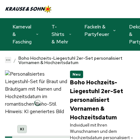
Karneval
T-
Fackeln &
Dek
&
Shirts
Partyfeuer
&
Fasching
& Mehr
Part
Boho Hochzeits-Liegestuhl 2er-Set personalisiert
Vornamen & Hochzeitsdatum
Neu
Boho Hochzeits-
Liegestuhl 2er-Set
personalisiert
Vornamen &
Hochzeitsdatum
Individuell mit Ihren
KI
KI
Wunschnamen und dem
Hochzeitsdatum personalisiert –