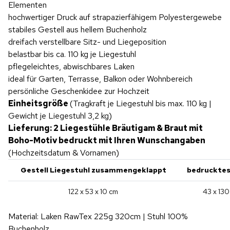
Elementen
hochwertiger Druck auf strapazierfähigem Polyestergewebe
stabiles Gestell aus hellem Buchenholz
dreifach verstellbare Sitz- und Liegeposition
belastbar bis ca. 110 kg je Liegestuhl
pflegeleichtes, abwischbares Laken
ideal für Garten, Terrasse, Balkon oder Wohnbereich
persönliche Geschenkidee zur Hochzeit
Einheitsgröße
(Tragkraft je Liegestuhl bis max. 110 kg |
Gewicht je Liegestuhl 3,2 kg)
Lieferung: 2 Liegestühle Bräutigam & Braut mit
Boho-Motiv b
edruckt mit Ihren Wunschangaben
(Hochzeitsdatum & Vornamen)
Gestell Liegestuhl zusammengeklappt
bedruckte
122 x 53 x 10 cm
43 x 13
Material: Laken RawTex 225g 320cm | Stuhl 100%
Buchenholz