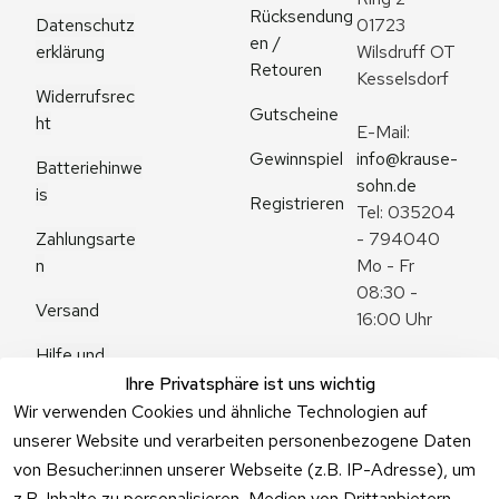
Rücksendung
Datenschutz
01723 
en / 
erklärung
Wilsdruff OT 
Retouren
Kesselsdorf
Widerrufsrec
Gutscheine
ht
E-Mail: 
Gewinnspiel
info@krause-
Batteriehinwe
sohn.de
is
Registrieren
Tel: 035204 
Zahlungsarte
- 794040
n
Mo - Fr 
08:30 - 
Versand
16:00 Uhr
Hilfe und 
Zum 
Häufige 
Ihre Privatsphäre ist uns wichtig
Kontaktformu
Fragen
Wir verwenden Cookies und ähnliche Technologien auf
lar
unserer Website und verarbeiten personenbezogene Daten
von Besucher:innen unserer Webseite (z.B. IP-Adresse), um
z.B. Inhalte zu personalisieren, Medien von Drittanbietern