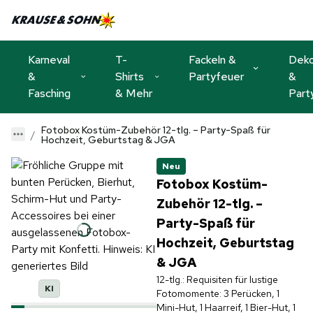
Karneval
T-
Fackeln &
Dek
&
Shirts
Partyfeuer
&
Fasching
& Mehr
Part
Fotobox Kostüm-Zubehör 12-tlg. – Party-Spaß für
Hochzeit, Geburtstag & JGA
Neu
Fotobox Kostüm-
Zubehör 12-tlg. –
Party-Spaß für
Hochzeit, Geburtstag
& JGA
12-tlg.: Requisiten für lustige
KI
Fotomomente: 3 Perücken, 1
Mini-Hut, 1 Haarreif, 1 Bier-Hut, 1