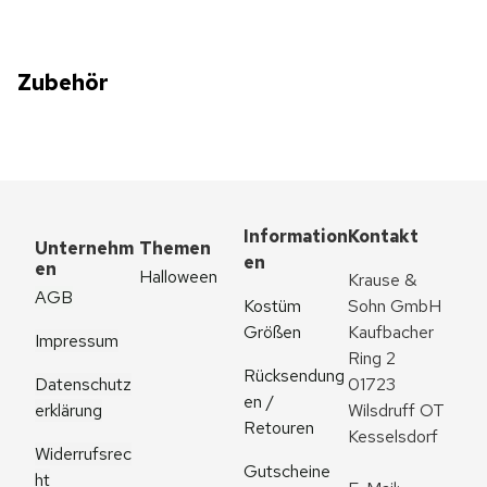
Zubehör
Information
Kontakt
Unternehm
Themen
en
en
Halloween
Krause & 
AGB
Kostüm 
Sohn GmbH
Größen
Kaufbacher 
Impressum
Ring 2
Rücksendung
Datenschutz
01723 
en / 
erklärung
Wilsdruff OT 
Retouren
Kesselsdorf
Widerrufsrec
Gutscheine
ht