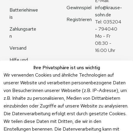
E-Mail: 
Gewinnspiel
info@krause-
Batteriehinwe
sohn.de
is
Registrieren
Tel: 035204 
Zahlungsarte
- 794040
n
Mo - Fr 
08:30 - 
Versand
16:00 Uhr
Hilfe und 
Zum 
Häufige 
Ihre Privatsphäre ist uns wichtig
Kontaktformu
Fragen
Wir verwenden Cookies und ähnliche Technologien auf
lar
unserer Website und verarbeiten personenbezogene Daten
von Besucher:innen unserer Webseite (z.B. IP-Adresse), um
z.B. Inhalte zu personalisieren, Medien von Drittanbietern
einzubinden oder Zugriffe auf unsere Website zu analysieren.
Vertrag
Die Datenverarbeitung erfolgt erst durch gesetzte Cookies.
widerrufen
Wir teilen diese Daten mit Dritten, die wir in den
Einstellungen benennen. Die Datenverarbeitung kann mit