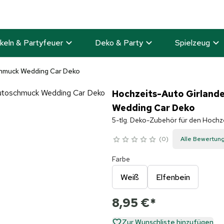
keln & Partyfeuer
Deko & Party
Spielzeug
chmuck Wedding Car Deko
Hochzeits-Auto Girland
Wedding Car Deko
5-tlg. Deko-Zubehör für den Hochzei
0
Alle Bewertun
Farbe
Weiß
Elfenbein
8,95 €
*
Zur Wunschliste hinzufügen