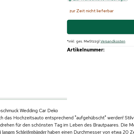
zur Zeit nicht lieferbar
*
inkl. ges. MwSt
zzgl.
Versandkosten
Artikelnummer:
toschmuck Wedding Car Deko
ch das Hochzeitsauto entsprechend "aufgehübscht" werden! Stilv
mdrehen für den schönsten Tag im Leben des Brautpaares. Die M
haben einen Durchmesser von etwa 20 Zen
ei langen Schleifenbänder