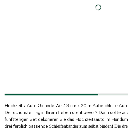
Hinweis: Beim Abspielen werden Daten an YouTube übertragen.
Hochzeits-Auto Girlande Weiß 8 cm x 20 m Autoschleife Au
Produktvideo
Der schönste Tag in Ihrem Leben steht bevor? Dann sollte au
fünftteiligen Set dekorieren Sie das Hochzeitsauto im Handu
drei farblich passende
Schleifenbänder zum selbst binden! Die dr