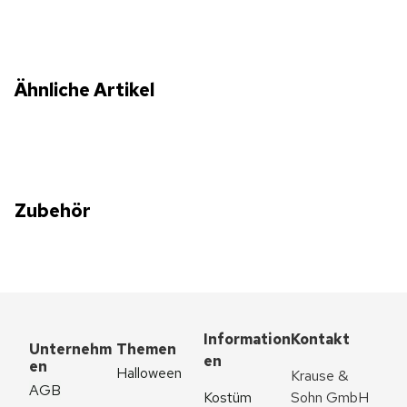
Ähnliche Artikel
Zubehör
Information
Kontakt
Unternehm
Themen
en
en
Halloween
Krause & 
AGB
Kostüm 
Sohn GmbH