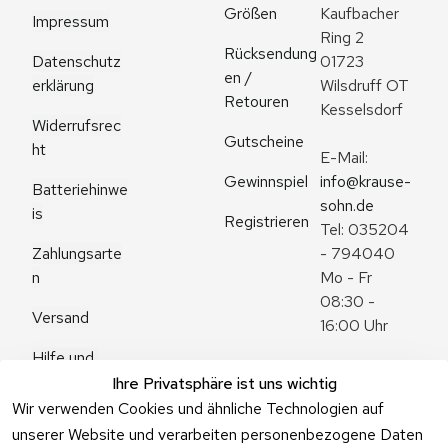
Größen
Kaufbacher 
Impressum
Ring 2
Rücksendung
Datenschutz
01723 
en / 
erklärung
Wilsdruff OT 
Retouren
Kesselsdorf
Widerrufsrec
Gutscheine
ht
E-Mail: 
Gewinnspiel
info@krause-
Batteriehinwe
sohn.de
is
Registrieren
Tel: 035204 
Zahlungsarte
- 794040
n
Mo - Fr 
08:30 - 
Versand
16:00 Uhr
Hilfe und 
Zum 
Häufige 
Ihre Privatsphäre ist uns wichtig
Kontaktformu
Fragen
Wir verwenden Cookies und ähnliche Technologien auf
lar
unserer Website und verarbeiten personenbezogene Daten