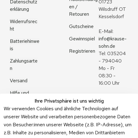
Datenschutz
01723 
en / 
erklärung
Wilsdruff OT 
Retouren
Kesselsdorf
Widerrufsrec
Gutscheine
ht
E-Mail: 
Gewinnspiel
info@krause-
Batteriehinwe
sohn.de
is
Registrieren
Tel: 035204 
Zahlungsarte
- 794040
n
Mo - Fr 
08:30 - 
Versand
16:00 Uhr
Hilfe und 
Zum 
Häufige 
Ihre Privatsphäre ist uns wichtig
Kontaktformu
Fragen
Wir verwenden Cookies und ähnliche Technologien auf
lar
unserer Website und verarbeiten personenbezogene Daten
von Besucher:innen unserer Webseite (z.B. IP-Adresse), um
z.B. Inhalte zu personalisieren, Medien von Drittanbietern