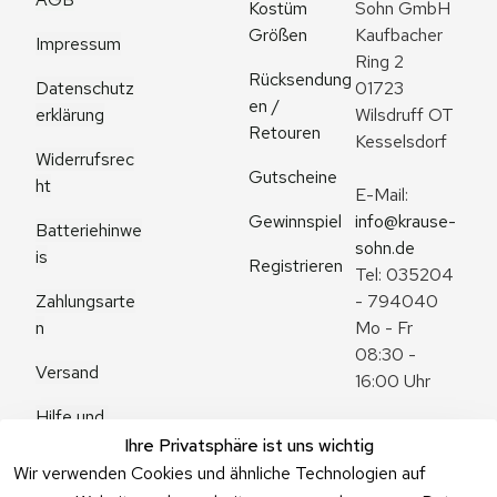
Kostüm 
Sohn GmbH
Größen
Kaufbacher 
Impressum
Ring 2
Rücksendung
Datenschutz
01723 
en / 
erklärung
Wilsdruff OT 
Retouren
Kesselsdorf
Widerrufsrec
Gutscheine
ht
E-Mail: 
Gewinnspiel
info@krause-
Batteriehinwe
sohn.de
is
Registrieren
Tel: 035204 
Zahlungsarte
- 794040
n
Mo - Fr 
08:30 - 
Versand
16:00 Uhr
Hilfe und 
Zum 
Häufige 
Ihre Privatsphäre ist uns wichtig
Kontaktformu
Fragen
Wir verwenden Cookies und ähnliche Technologien auf
lar