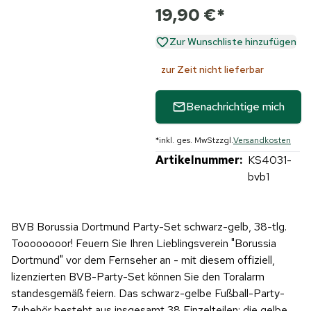
19,90 €
*
Zur Wunschliste hinzufügen
zur Zeit nicht lieferbar
Benachrichtige mich
*
inkl. ges. MwSt
zzgl.
Versandkosten
Artikelnummer:
KS4031-
bvb1
BVB Borussia Dortmund Party-Set schwarz-gelb, 38-tlg.
Toooooooor! Feuern Sie Ihren Lieblingsverein "Borussia
Dortmund" vor dem Fernseher an - mit diesem offiziell,
lizenzierten BVB-Party-Set können Sie den Toralarm
standesgemäß feiern. Das schwarz-gelbe Fußball-Party-
Zubehör besteht aus insgesamt 38 Einzelteilen: die gelbe