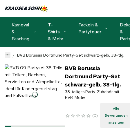
Karneval
T-
Fackeln &
Dek
&
Shirts
Partyfeuer
&
Fasching
& Mehr
Part
BVB Borussia Dortmund Party-Set schwarz-gelb, 38-tlg.
BVB Borussia
Dortmund Party-Set
schwarz-gelb, 38-tlg.
38-teiliges Party-Zubehör mit
BVB-Motiv
Alle
0
Bewertungen
anzeigen