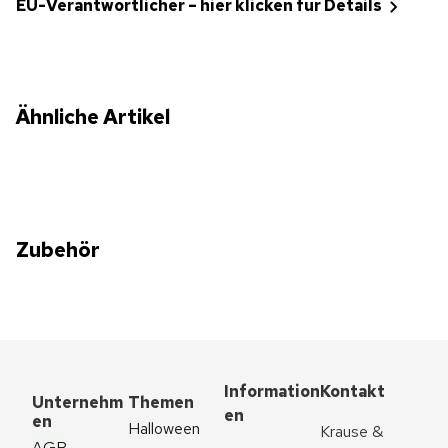
EU-Verantwortlicher – hier klicken für Details
Ähnliche Artikel
Zubehör
Information
Kontakt
Unternehm
Themen
en
en
Halloween
Krause & 
AGB