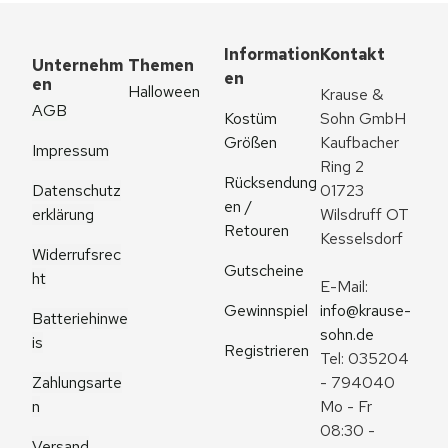
Information
Kontakt
Unternehm
Themen
en
en
Halloween
Krause & 
AGB
Kostüm 
Sohn GmbH
Größen
Kaufbacher 
Impressum
Ring 2
Rücksendung
Datenschutz
01723 
en / 
erklärung
Wilsdruff OT 
Retouren
Kesselsdorf
Widerrufsrec
Gutscheine
ht
E-Mail: 
Gewinnspiel
info@krause-
Batteriehinwe
sohn.de
is
Registrieren
Tel: 035204 
Zahlungsarte
- 794040
n
Mo - Fr 
08:30 - 
Versand