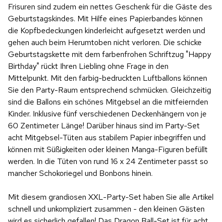
Frisuren sind zudem ein nettes Geschenk für die Gäste des
Geburtstagskindes. Mit Hilfe eines Papierbandes können
die Kopfbedeckungen kinderleicht aufgesetzt werden und
gehen auch beim Herumtoben nicht verloren. Die schicke
Geburtstagskette mit dem farbenfrohen Schriftzug "Happy
Birthday" rückt Ihren Liebling ohne Frage in den
Mittelpunkt. Mit den farbig-bedruckten Luftballons können
Sie den Party-Raum entsprechend schmücken. Gleichzeitig
sind die Ballons ein schönes Mitgebsel an die mitfeiernden
Kinder. Inklusive fünf verschiedenen Deckenhängern von je
60 Zentimeter Länge! Darüber hinaus sind im Party-Set
acht Mitgebsel-Tüten aus stabilem Papier inbegriffen und
können mit Süßigkeiten oder kleinen Manga-Figuren befüllt
werden. In die Tüten von rund 16 x 24 Zentimeter passt so
mancher Schokoriegel und Bonbons hinein.
Mit diesem grandiosen XXL-Party-Set haben Sie alle Artikel
schnell und unkompliziert zusammen - den kleinen Gästen
wird es sicherlich gefallen! Das Dragon Ball-Set ist für acht