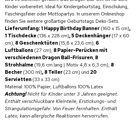
Kinder vorbereitet. Ideal für Kindergeburtstag, Einschulung,
Faschingsfeier oder Mottopartys. In unserem Onlineshop
finden Sie weitere großartige Geburtstags Deko-Sets.
Lieferumfang: 1 Happy Birthday Banner
(160 x 15 cm)
,
1 Tischdecke
(136 x 228 cm)
, 5 Deckenhänger
(17 x 60
cm),
8 Geschenktüten
(15,8 x 23,6 cm),
6
Luftballons
(27 cm),
8 Papier-Perücken mit
verschiedenen Dragon Ball-Frisuren
,
8
Strohhalme
(19,6 cm lang | Motiv 4,8 x 6,3 cm),
8
Becher
(300 ml)
, 8 Teller
(23 cm) und
20
Servietten
(33 x 33 cm)
Material: 100% Papier, Luftballons 100% Latex
Achtung!
Nicht für Kinder unter 3 Jahren geeignet.
Enthält verschluckbare Kleinteile, Erstickungs- und
Strangulationsgefahr. Von Feuer fernhalten.
Enthält
Latex, kann allergische Reaktionen hervorrufen.