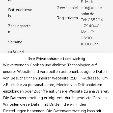
E-Mail: 
Gewinnspiel
info@krause-
Batteriehinwe
sohn.de
is
Registrieren
Tel: 035204 
Zahlungsarte
- 794040
n
Mo - Fr 
08:30 - 
Versand
16:00 Uhr
Hilfe und 
Zum 
Häufige 
Ihre Privatsphäre ist uns wichtig
Kontaktformu
Fragen
Wir verwenden Cookies und ähnliche Technologien auf
lar
unserer Website und verarbeiten personenbezogene Daten
von Besucher:innen unserer Webseite (z.B. IP-Adresse), um
z.B. Inhalte zu personalisieren, Medien von Drittanbietern
einzubinden oder Zugriffe auf unsere Website zu analysieren.
Vertrag
Die Datenverarbeitung erfolgt erst durch gesetzte Cookies.
widerrufen
Wir teilen diese Daten mit Dritten, die wir in den
Einstellungen benennen. Die Datenverarbeitung kann mit