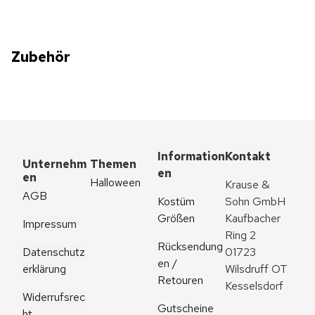
Zubehör
Information
Kontakt
Unternehm
Themen
en
en
Halloween
Krause & 
AGB
Kostüm 
Sohn GmbH
Größen
Kaufbacher 
Impressum
Ring 2
Rücksendung
Datenschutz
01723 
en / 
erklärung
Wilsdruff OT 
Retouren
Kesselsdorf
Widerrufsrec
Gutscheine
ht