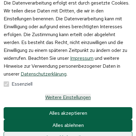
Die Datenverarbeitung erfolgt erst durch gesetzte Cookies.
widerrufen
Wir teilen diese Daten mit Dritten, die wir in den
Einstellungen benennen. Die Datenverarbeitung kann mit
Einwilligung oder aufgrund eines berechtigten Interesses
erfolgen. Die Zustimmung kann erteilt oder abgelehnt
werden. Es besteht das Recht, nicht einzuwilligen und die
Einwilligung zu einem späteren Zeitpunkt zu ändern oder zu
widerrufen. Beachten Sie unser
Impressum
und weitere
Hinweise zur Verwendung personenbezogener Daten in
unserer
Datenschutzerklärung
.
Essenziell
Weitere Einstellungen
Alle Preise verstehen sich inkl. der gesetzlichen 
Mehrwertsteuer und 
zzgl. Versandkosten und 
Alles akzeptieren
Gebühren.
Alles ablehnen
Krause & Sohn GmbH Kaufbacher Ring 2 01723 
Kesselsdorf
0
0