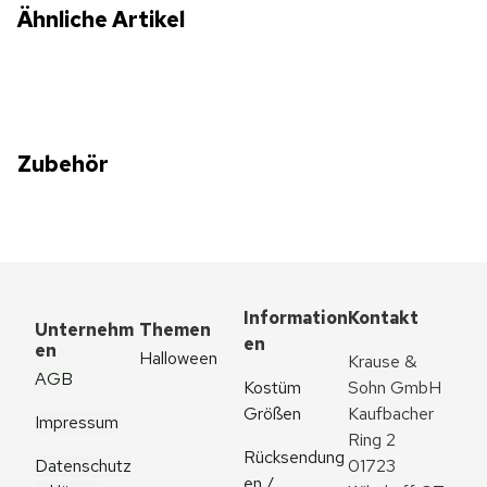
Ähnliche Artikel
Zubehör
Information
Kontakt
Unternehm
Themen
en
en
Halloween
Krause & 
AGB
Kostüm 
Sohn GmbH
Größen
Kaufbacher 
Impressum
Ring 2
Rücksendung
Datenschutz
01723 
en / 