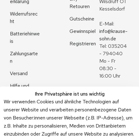
erklärung
Wilsdruff OT 
Retouren
Kesselsdorf
Widerrufsrec
Gutscheine
ht
E-Mail: 
Gewinnspiel
info@krause-
Batteriehinwe
sohn.de
is
Registrieren
Tel: 035204 
Zahlungsarte
- 794040
n
Mo - Fr 
08:30 - 
Versand
16:00 Uhr
Hilfe und 
Zum 
Häufige 
Ihre Privatsphäre ist uns wichtig
Kontaktformu
Fragen
Wir verwenden Cookies und ähnliche Technologien auf
lar
unserer Website und verarbeiten personenbezogene Daten
von Besucher:innen unserer Webseite (z.B. IP-Adresse), um
z.B. Inhalte zu personalisieren, Medien von Drittanbietern
einzubinden oder Zugriffe auf unsere Website zu analysieren.
Vertrag