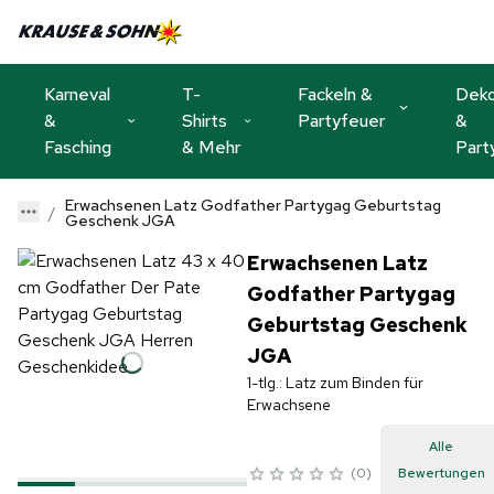
Karneval
T-
Fackeln &
Dek
&
Shirts
Partyfeuer
&
Fasching
& Mehr
Part
Erwachsenen Latz Godfather Partygag Geburtstag
Geschenk JGA
Erwachsenen Latz
Godfather Partygag
Geburtstag Geschenk
JGA
1-tlg.: Latz zum Binden für
Erwachsene
Alle
0
Bewertungen