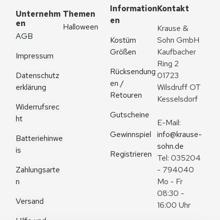
Information
Kontakt
Unternehm
Themen
en
en
Halloween
Krause & 
AGB
Kostüm 
Sohn GmbH
Größen
Kaufbacher 
Impressum
Ring 2
Rücksendung
Datenschutz
01723 
en / 
erklärung
Wilsdruff OT 
Retouren
Kesselsdorf
Widerrufsrec
Gutscheine
ht
E-Mail: 
Gewinnspiel
info@krause-
Batteriehinwe
sohn.de
is
Registrieren
Tel: 035204 
Zahlungsarte
- 794040
n
Mo - Fr 
08:30 - 
Versand
16:00 Uhr