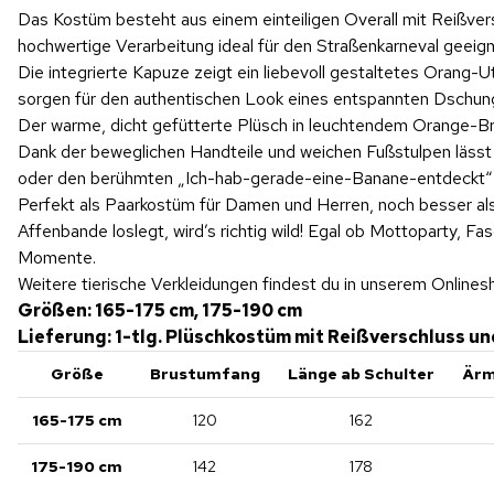
Das Kostüm besteht aus einem einteiligen Overall mit Reißve
hochwertige Verarbeitung ideal für den Straßenkarneval geeig
Die integrierte Kapuze zeigt ein liebevoll gestaltetes Oran
sorgen für den authentischen Look eines entspannten Dschunge
Der warme, dicht gefütterte Plüsch in leuchtendem Orange-Brau
Dank der beweglichen Handteile und weichen Fußstulpen lässt 
oder den berühmten „Ich-hab-gerade-eine-Banane-entdeckt“
Perfekt als Paarkostüm für Damen und Herren, noch besser al
Affenbande loslegt, wird’s richtig wild! Egal ob Mottoparty, Fa
Momente.
Weitere tierische Verkleidungen findest du in unserem Onlines
Größen: 165-175 cm, 175-190 cm
Lieferung: 1-tlg. Plüschkostüm mit Reißverschluss u
Größe
Brustumfang
Länge ab Schulter
Ärm
165-175 cm
120
162
175-190 cm
142
178