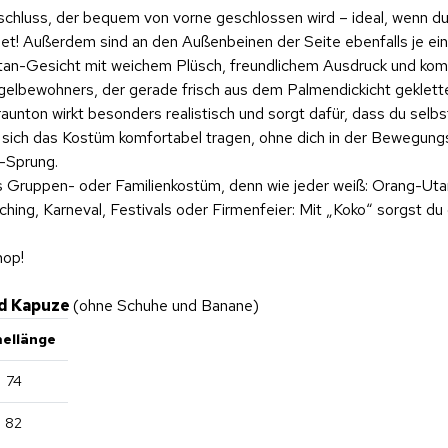
rschluss, der bequem von vorne geschlossen wird – ideal, wenn 
net! Außerdem sind an den Außenbeinen der Seite ebenfalls je ein
g-Utan-Gesicht mit weichem Plüsch, freundlichem Ausdruck und ko
lbewohners, der gerade frisch aus dem Palmendickicht gekletter
nton wirkt besonders realistisch und sorgt dafür, dass du selbst
sich das Kostüm komfortabel tragen, ohne dich in der Bewegungs
-Sprung.
s Gruppen- oder Familienkostüm, denn wie jeder weiß: Orang-Uta
sching, Karneval, Festivals oder Firmenfeier: Mit „Koko“ sorgst d
hop!
nd Kapuze
(ohne Schuhe und Banane)
ellänge
74
82