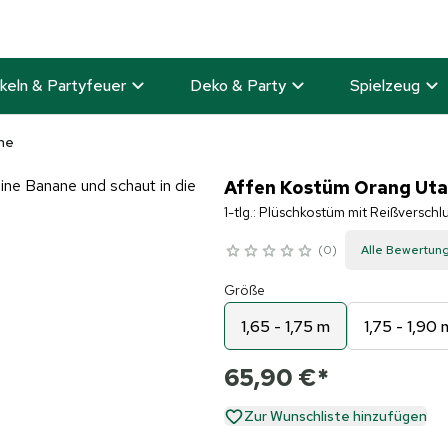
keln & Partyfeuer
Deko & Party
Spielzeug
ne
Affen Kostüm Orang Uta
1-tlg.: Plüschkostüm mit Reißversch
0
Alle Bewertun
Größe
1,65 - 1,75 m
1,75 - 1,90 
65,90 €
*
Zur Wunschliste hinzufügen