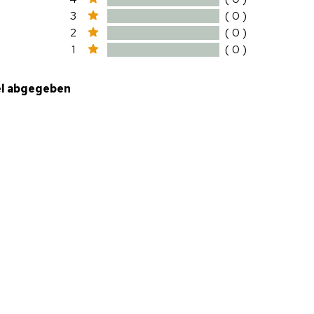
3
( 0 )
2
( 0 )
1
( 0 )
el abgegeben