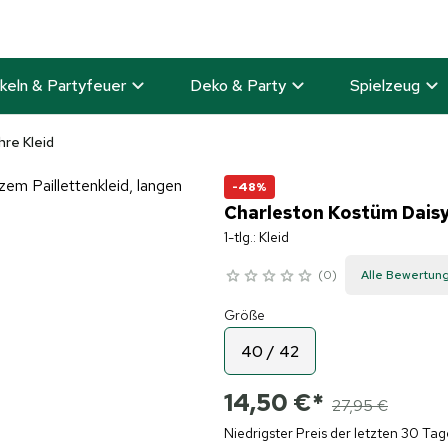
keln & Partyfeuer
Deko & Party
Spielzeug
re Kleid
-48%
Charleston Kostüm Daisy
1-tlg.: Kleid
0
Alle Bewertun
Größe
40 / 42
14,50 €
*
27,95 €
Niedrigster Preis der letzten 30 Tag