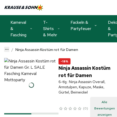
Karneval
T-
Fackeln &
Dek
&
Shirts
Partyfeuer
&
Fasching
& Mehr
Part
Ninja Assassin Kostüm rot für Damen
-18%
Ninja Assassin Kostüm
rot für Damen
6-tlg.: Ninja Assassin Overall,
Armstulpen, Kapuze, Maske,
Gürtel, Beinwickel
Alle
0
Bewertungen
anzeigen