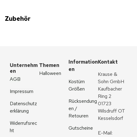
Zubehör
Information
Kontakt
Unternehm
Themen
en
en
Halloween
Krause & 
AGB
Kostüm 
Sohn GmbH
Größen
Kaufbacher 
Impressum
Ring 2
Rücksendung
Datenschutz
01723 
en / 
erklärung
Wilsdruff OT 
Retouren
Kesselsdorf
Widerrufsrec
Gutscheine
ht
E-Mail: 