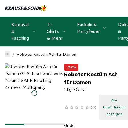
Karneval
T-
Fackeln &
Dek
&
Shirts
Partyfeuer
&
Fasching
& Mehr
Part
Roboter Kostüm Ash für Damen
-27%
Roboter Kostüm Ash
für Damen
1-tlg.: Overall
Alle
0
Bewertungen
anzeigen
Größe