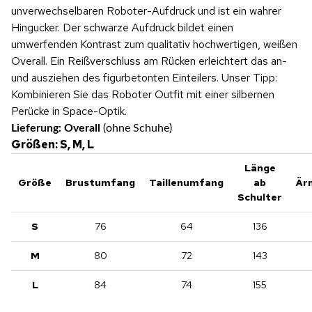
unverwechselbaren Roboter-Aufdruck und ist ein wahrer
Hingucker. Der schwarze Aufdruck bildet einen
umwerfenden Kontrast zum qualitativ hochwertigen, weißen
Overall. Ein Reißverschluss am Rücken erleichtert das an-
und ausziehen des figurbetonten Einteilers. Unser Tipp:
Kombinieren Sie das Roboter Outfit mit einer silbernen
Perücke in Space-Optik.
Lieferung: Overall
(ohne Schuhe)
Größen: S, M, L
Länge
Größe
Brustumfang
Taillenumfang
ab
Är
Schulter
S
76
64
136
M
80
72
143
L
84
74
155