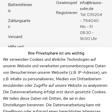
Gewinnspiel
info@krause-
Batteriehinwe
sohn.de
is
Registrieren
Tel: 035204 
Zahlungsarte
- 794040
n
Mo - Fr 
08:30 - 
Versand
16:00 Uhr
Hilfe und 
Zum 
Häufige 
Ihre Privatsphäre ist uns wichtig
Kontaktformu
Fragen
Wir verwenden Cookies und ähnliche Technologien auf
lar
unserer Website und verarbeiten personenbezogene Daten
von Besucher:innen unserer Webseite (z.B. IP-Adresse), um
z.B. Inhalte zu personalisieren, Medien von Drittanbietern
einzubinden oder Zugriffe auf unsere Website zu analysieren.
Vertrag
Die Datenverarbeitung erfolgt erst durch gesetzte Cookies.
widerrufen
Wir teilen diese Daten mit Dritten, die wir in den
Einstellungen benennen. Die Datenverarbeitung kann mit
Einwilligung oder aufgrund eines berechtigten Interesses