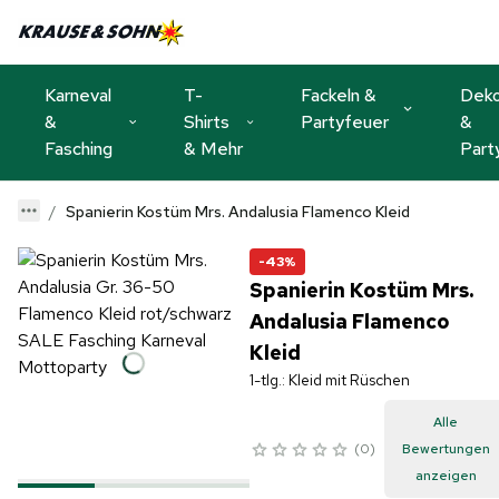
Karneval
T-
Fackeln &
Dek
&
Shirts
Partyfeuer
&
Fasching
& Mehr
Part
Spanierin Kostüm Mrs. Andalusia Flamenco Kleid
-43%
Spanierin Kostüm Mrs.
Andalusia Flamenco
Kleid
1-tlg.: Kleid mit Rüschen
Alle
0
Bewertungen
anzeigen