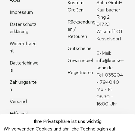
AGB
Kostüm 
Sohn GmbH
Größen
Kaufbacher 
Impressum
Ring 2
Rücksendung
Datenschutz
01723 
en / 
erklärung
Wilsdruff OT 
Retouren
Kesselsdorf
Widerrufsrec
Gutscheine
ht
E-Mail: 
Gewinnspiel
info@krause-
Batteriehinwe
sohn.de
is
Registrieren
Tel: 035204 
Zahlungsarte
- 794040
n
Mo - Fr 
08:30 - 
Versand
16:00 Uhr
Hilfe und 
Zum 
Häufige 
Ihre Privatsphäre ist uns wichtig
Kontaktformu
Fragen
Wir verwenden Cookies und ähnliche Technologien auf
lar