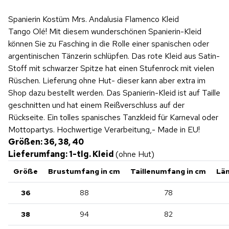
Spanierin Kostüm Mrs. Andalusia Flamenco Kleid
Tango Olé! Mit diesem wunderschönen Spanierin-Kleid
können Sie zu Fasching in die Rolle einer spanischen oder
argentinischen Tänzerin schlüpfen. Das rote Kleid aus Satin-
Stoff mit schwarzer Spitze hat einen Stufenrock mit vielen
Rüschen. Lieferung ohne Hut- dieser kann aber extra im
Shop dazu bestellt werden. Das Spanierin-Kleid ist auf Taille
geschnitten und hat einem Reißverschluss auf der
Rückseite. Ein tolles spanisches Tanzkleid für Karneval oder
Mottopartys. Hochwertige Verarbeitung,- Made in EU!
Größen: 36, 38, 40
Lieferumfang: 1-tlg. Kleid
(ohne Hut)
Größe
Brustumfang
in
cm
Taillenumfang
in
cm
Lä
36
88
78
38
94
82