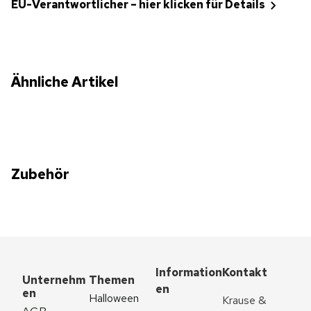
EU-Verantwortlicher – hier klicken für Details
Ähnliche Artikel
Zubehör
Information
Kontakt
Unternehm
Themen
en
en
Halloween
Krause & 