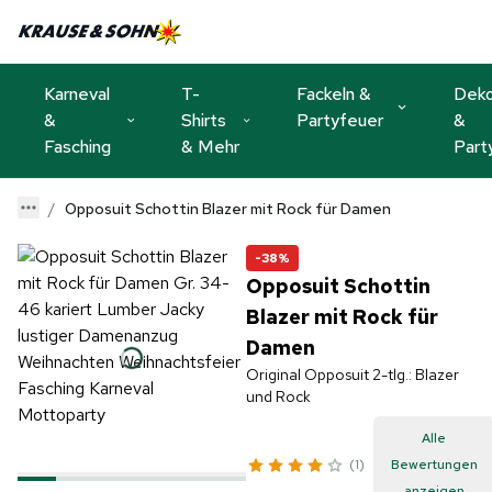
Karneval
T-
Fackeln &
Dek
&
Shirts
Partyfeuer
&
Fasching
& Mehr
Part
Opposuit Schottin Blazer mit Rock für Damen
-38%
Opposuit Schottin
Blazer mit Rock für
Damen
Original Opposuit 2-tlg.: Blazer
und Rock
Alle
1
Bewertungen
anzeigen