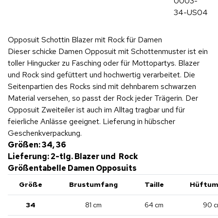
0003-
34-US04
Opposuit Schottin Blazer mit Rock für Damen
Dieser schicke Damen Opposuit mit Schottenmuster ist ein
toller Hingucker zu Fasching oder für Mottopartys. Blazer
und Rock sind gefüttert und hochwertig verarbeitet. Die
Seitenpartien des Rocks sind mit dehnbarem schwarzen
Material versehen, so passt der Rock jeder Trägerin. Der
Opposuit Zweiteiler ist auch im Alltag tragbar und für
feierliche Anlässe geeignet. Lieferung in hübscher
Geschenkverpackung.
Größen: 34, 36
Lieferung: 2-tlg. Blazer und Rock
Größentabelle Damen Opposuits
Größe
Brustumfang
Taille
Hüftum
34
81 cm
64 cm
90 