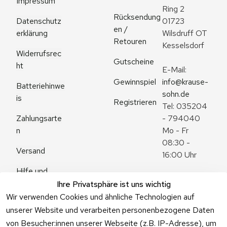
Impressum
Ring 2
Rücksendung
Datenschutz
01723 
en / 
erklärung
Wilsdruff OT 
Retouren
Kesselsdorf
Widerrufsrec
Gutscheine
ht
E-Mail: 
Gewinnspiel
info@krause-
Batteriehinwe
sohn.de
is
Registrieren
Tel: 035204 
Zahlungsarte
- 794040
n
Mo - Fr 
08:30 - 
Versand
16:00 Uhr
Hilfe und 
Zum 
Häufige 
Ihre Privatsphäre ist uns wichtig
Kontaktformu
Fragen
Wir verwenden Cookies und ähnliche Technologien auf
lar
unserer Website und verarbeiten personenbezogene Daten
von Besucher:innen unserer Webseite (z.B. IP-Adresse), um