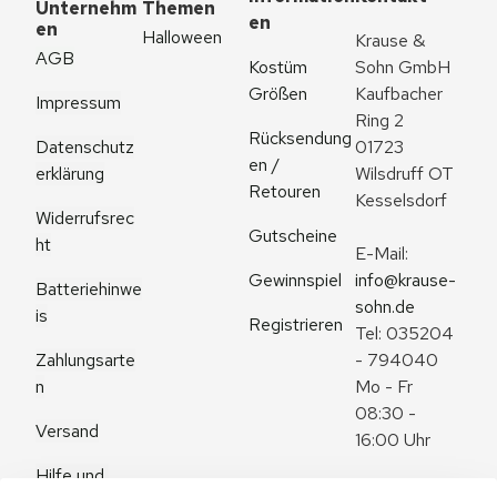
Unternehm
Themen
en
en
Halloween
Krause & 
AGB
Kostüm 
Sohn GmbH
Größen
Kaufbacher 
Impressum
Ring 2
Rücksendung
Datenschutz
01723 
en / 
erklärung
Wilsdruff OT 
Retouren
Kesselsdorf
Widerrufsrec
Gutscheine
ht
E-Mail: 
Gewinnspiel
info@krause-
Batteriehinwe
sohn.de
is
Registrieren
Tel: 035204 
Zahlungsarte
- 794040
n
Mo - Fr 
08:30 - 
Versand
16:00 Uhr
Hilfe und 
Zum 