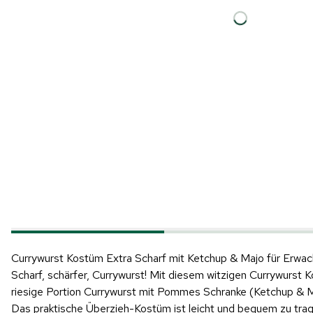
Hinweis: Beim Abspielen werden Daten an YouTube übertragen.
Currywurst Kostüm Extra Scharf mit Ketchup & Majo für Erwa
Produktvideo
Scharf, schärfer, Currywurst! Mit diesem witzigen Currywurst 
riesige Portion Currywurst mit Pommes Schranke (Ketchup & 
Das praktische Überzieh-Kostüm ist leicht und bequem zu trag