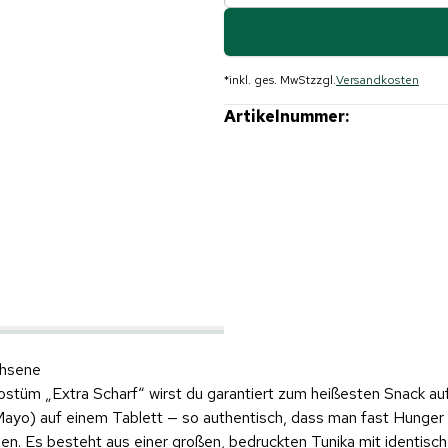
*
inkl. ges. MwSt
zzgl.
Versandkosten
Artikelnummer:
chsene
Kostüm „Extra Scharf“ wirst du garantiert zum heißesten Snack au
Mayo) auf einem Tablett — so authentisch, dass man fast Hunge
en. Es besteht aus einer großen, bedruckten Tunika mit identis