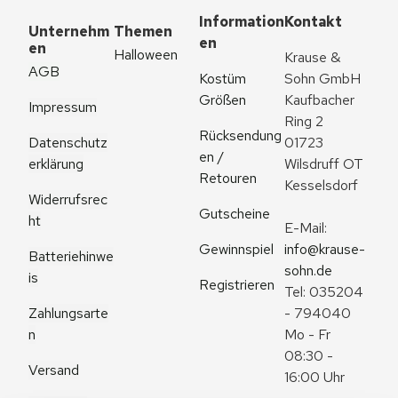
Information
Kontakt
Unternehm
Themen
en
en
Halloween
Krause & 
AGB
Kostüm 
Sohn GmbH
Größen
Kaufbacher 
Impressum
Ring 2
Rücksendung
Datenschutz
01723 
en / 
erklärung
Wilsdruff OT 
Retouren
Kesselsdorf
Widerrufsrec
Gutscheine
ht
E-Mail: 
Gewinnspiel
info@krause-
Batteriehinwe
sohn.de
is
Registrieren
Tel: 035204 
Zahlungsarte
- 794040
n
Mo - Fr 
08:30 - 
Versand
16:00 Uhr