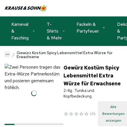
Karneval
T-
Fackeln &
Dek
&
Shirts
Partyfeuer
&
Fasching
& Mehr
Part
Gewürz Kostüm Spicy Lebensmittel Extra Würze für
Erwachsene
Gewürz Kostüm Spicy
Lebensmittel Extra
Würze für Erwachsene
2-tlg.: Tunika und
Kopfbedeckung
Alle
0
Bewertungen
anzeigen