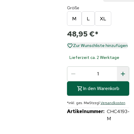
Größe
M
L
XL
48,95 €
*
Zur Wunschliste hinzufügen
Lieferzeit ca. 2 Werktage
In den Warenkorb
*
inkl. ges. MwSt
zzgl.
Versandkosten
Artikelnummer:
CHC4193-
M