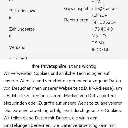
E-Mail: 
Gewinnspiel
info@krause-
Batteriehinwe
sohn.de
is
Registrieren
Tel: 035204 
Zahlungsarte
- 794040
n
Mo - Fr 
08:30 - 
Versand
16:00 Uhr
Hilfe und 
Zum 
Häufige 
Ihre Privatsphäre ist uns wichtig
Kontaktformu
Fragen
Wir verwenden Cookies und ähnliche Technologien auf
lar
unserer Website und verarbeiten personenbezogene Daten
von Besucher:innen unserer Webseite (z.B. IP-Adresse), um
z.B. Inhalte zu personalisieren, Medien von Drittanbietern
einzubinden oder Zugriffe auf unsere Website zu analysieren.
Vertrag
Die Datenverarbeitung erfolgt erst durch gesetzte Cookies.
widerrufen
Wir teilen diese Daten mit Dritten, die wir in den
Einstellungen benennen. Die Datenverarbeitung kann mit