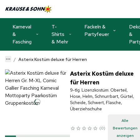
Karneval
T-
Fackeln &
Dek
&
Shirts
Partyfeuer
&
Fasching
& Mehr
Part
Asterix Kostüm deluxe für Herren
Asterix Kostüm deluxe
für Herren
9-tlg. Lizenzkostüm: Oberteil,
Hose, Helm, Schnurrbart, Gürtel,
Scheide, Schwert, Flasche,
Überziehschuhe
Alle
0
Bewertungen
anzeigen