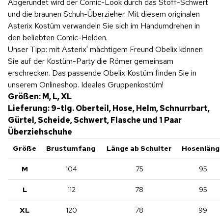
Abgerundet wird der Comic-Look durch das Stoff-Schwert
und die braunen Schuh-Überzieher. Mit diesem originalen
Asterix Kostüm verwandeln Sie sich im Handumdrehen in
den beliebten Comic-Helden.
Unser Tipp: mit Asterix' mächtigem Freund Obelix können
Sie auf der Kostüm-Party die Römer gemeinsam
erschrecken. Das passende Obelix Kostüm finden Sie in
unserem Onlineshop. Ideales Gruppenkostüm!
Größen: M, L, XL
Lieferung: 9-tlg. Oberteil, Hose, Helm, Schnurrbart,
Gürtel, Scheide, Schwert, Flasche und 1 Paar
Überziehschuhe
Größe
Brustumfang
Länge ab Schulter
Hosenläng
M
104
75
95
L
112
78
95
XL
120
78
99