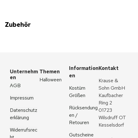
Zubehör
Information
Kontakt
Unternehm
Themen
en
en
Halloween
Krause & 
AGB
Kostüm 
Sohn GmbH
Größen
Kaufbacher 
Impressum
Ring 2
Rücksendung
Datenschutz
01723 
en / 
erklärung
Wilsdruff OT 
Retouren
Kesselsdorf
Widerrufsrec
Gutscheine
ht