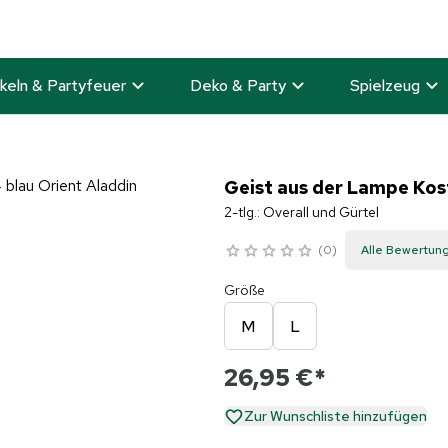
keln & Partyfeuer
Deko & Party
Spielzeug
Geist aus der Lampe Kos
2-tlg.: Overall und Gürtel
0
Alle Bewertun
Größe
M
L
26,95 €
*
Zur Wunschliste hinzufügen