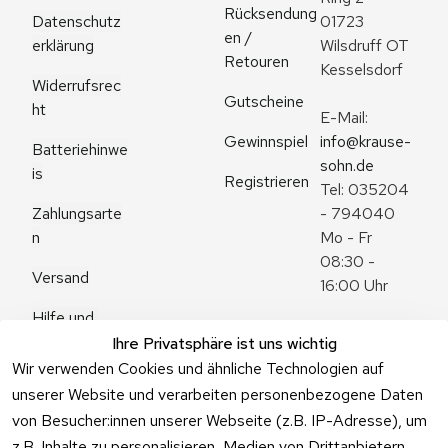
Rücksendung
Datenschutz
01723 
en / 
erklärung
Wilsdruff OT 
Retouren
Kesselsdorf
Widerrufsrec
Gutscheine
ht
E-Mail: 
Gewinnspiel
info@krause-
Batteriehinwe
sohn.de
is
Registrieren
Tel: 035204 
Zahlungsarte
- 794040
n
Mo - Fr 
08:30 - 
Versand
16:00 Uhr
Hilfe und 
Zum 
Häufige 
Ihre Privatsphäre ist uns wichtig
Kontaktformu
Fragen
Wir verwenden Cookies und ähnliche Technologien auf
lar
unserer Website und verarbeiten personenbezogene Daten
von Besucher:innen unserer Webseite (z.B. IP-Adresse), um
z.B. Inhalte zu personalisieren, Medien von Drittanbietern