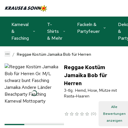
Karneval
T-
Fackeln &
Dek
&
Shirts
Partyfeuer
&
Fasching
& Mehr
Part
Reggae Kostüm Jamaika Bob für Herren
Reggae Kostüm
Jamaika Bob für
Herren
3-tlg.: Hemd, Hose, Mütze mit
Rasta-Haaren
Alle
0
Bewertungen
anzeigen