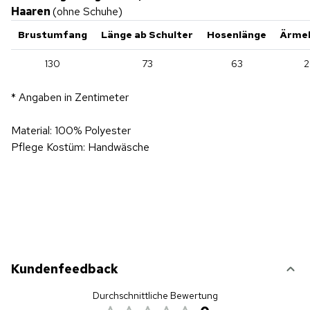
Haaren
(ohne Schuhe)
Brustumfang
Länge ab Schulter
Hosenlänge
Ärmel
130
73
63
2
* Angaben in Zentimeter
Material: 100% Polyester
Pflege Kostüm: Handwäsche
Kundenfeedback
Durchschnittliche Bewertung