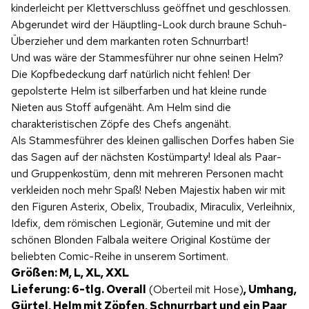
kinderleicht per Klettverschluss geöffnet und geschlossen.
Abgerundet wird der Häuptling-Look durch braune Schuh-
Überzieher und dem markanten roten Schnurrbart!
Und was wäre der Stammesführer nur ohne seinen Helm?
Die Kopfbedeckung darf natürlich nicht fehlen! Der
gepolsterte Helm ist silberfarben und hat kleine runde
Nieten aus Stoff aufgenäht. Am Helm sind die
charakteristischen Zöpfe des Chefs angenäht.
Als Stammesführer des kleinen gallischen Dorfes haben Sie
das Sagen auf der nächsten Kostümparty! Ideal als Paar-
und Gruppenkostüm, denn mit mehreren Personen macht
verkleiden noch mehr Spaß! Neben Majestix haben wir mit
den Figuren Asterix, Obelix, Troubadix, Miraculix, Verleihnix,
Idefix, dem römischen Legionär, Gutemine und mit der
schönen Blonden Falbala weitere Original Kostüme der
beliebten Comic-Reihe in unserem Sortiment.
Größen: M, L, XL, XXL
Lieferung: 6-tlg. Overall
(Oberteil mit Hose)
, Umhang,
Gürtel, Helm mit Zöpfen, Schnurrbart und ein Paar