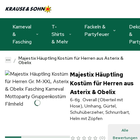
Karneval
T-
Fackeln &
Dek
&
Shirts
Partyfeuer
&
Fasching
& Mehr
Part
Majestix Häuptling Kostüm für Herren aus Asterix &
Obelix
Majestix Häuptling
Kostüm für Herren aus
Asterix & Obelix
6-tlg.: Overall (Oberteil mit
Hose), Umhang, Gürtel,
Schuhüberzieher, Schnurrbart,
Helm mit Zöpfen
Alle
0
Bewertungen