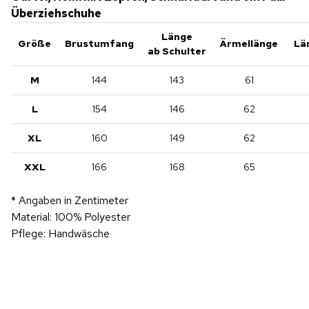
Überziehschuhe
Länge
Größe
Brustumfang
Ärmellänge
Lä
ab Schulter
M
144
143
61
L
154
146
62
XL
160
149
62
XXL
166
168
65
* Angaben in Zentimeter
Material: 100% Polyester
Pflege: Handwäsche