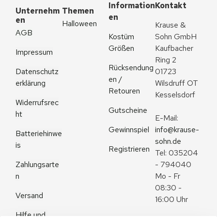
Information
Kontakt
Unternehm
Themen
en
en
Halloween
Krause & 
AGB
Kostüm 
Sohn GmbH
Größen
Kaufbacher 
Impressum
Ring 2
Rücksendung
Datenschutz
01723 
en / 
erklärung
Wilsdruff OT 
Retouren
Kesselsdorf
Widerrufsrec
Gutscheine
ht
E-Mail: 
Gewinnspiel
info@krause-
Batteriehinwe
sohn.de
is
Registrieren
Tel: 035204 
Zahlungsarte
- 794040
n
Mo - Fr 
08:30 - 
Versand
16:00 Uhr
Hilfe und 