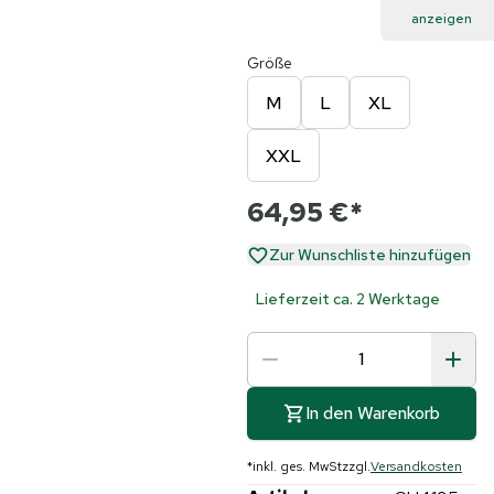
anzeigen
Größe
M
L
XL
XXL
64,95 €
*
Zur Wunschliste hinzufügen
Lieferzeit ca. 2 Werktage
In den Warenkorb
*
inkl. ges. MwSt
zzgl.
Versandkosten