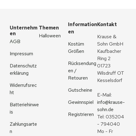
Information
Kontakt
Unternehm
Themen
en
en
Halloween
Krause & 
AGB
Kostüm 
Sohn GmbH
Größen
Kaufbacher 
Impressum
Ring 2
Rücksendung
Datenschutz
01723 
en / 
erklärung
Wilsdruff OT 
Retouren
Kesselsdorf
Widerrufsrec
Gutscheine
ht
E-Mail: 
Gewinnspiel
info@krause-
Batteriehinwe
sohn.de
is
Registrieren
Tel: 035204 
Zahlungsarte
- 794040
n
Mo - Fr 