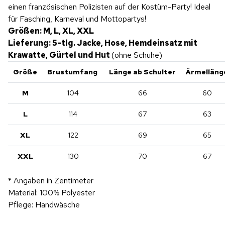
einen französischen Polizisten auf der Kostüm-Party! Ideal
für Fasching, Karneval und Mottopartys!
Größen: M, L, XL, XXL
Lieferung: 5-tlg. Jacke, Hose, Hemdeinsatz mit
Krawatte, Gürtel und Hut
(ohne Schuhe)
Größe
Brustumfang
Länge ab Schulter
Ärmelläng
M
104
66
60
L
114
67
63
XL
122
69
65
XXL
130
70
67
* Angaben in Zentimeter
Material: 100% Polyester
Pflege: Handwäsche