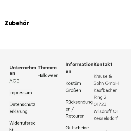
Zubehör
Information
Kontakt
Unternehm
Themen
en
en
Halloween
Krause & 
AGB
Kostüm 
Sohn GmbH
Größen
Kaufbacher 
Impressum
Ring 2
Rücksendung
Datenschutz
01723 
en / 
erklärung
Wilsdruff OT 
Retouren
Kesselsdorf
Widerrufsrec
Gutscheine
ht