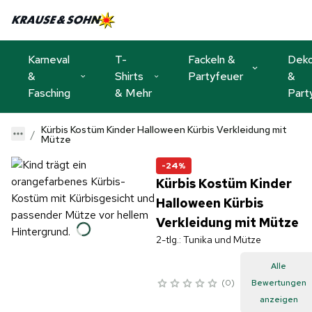
Karneval
T-
Fackeln &
Dek
&
Shirts
Partyfeuer
&
Fasching
& Mehr
Part
Kürbis Kostüm Kinder Halloween Kürbis Verkleidung mit
Mütze
-24%
Kürbis Kostüm Kinder
Halloween Kürbis
Verkleidung mit Mütze
2-tlg.: Tunika und Mütze
Alle
0
Bewertungen
anzeigen