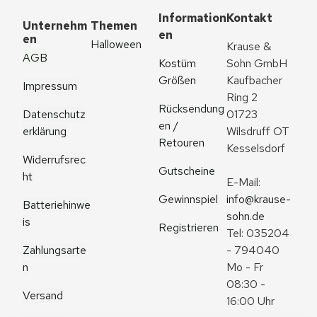
Information
Kontakt
Unternehm
Themen
en
en
Halloween
Krause & 
AGB
Kostüm 
Sohn GmbH
Größen
Kaufbacher 
Impressum
Ring 2
Rücksendung
Datenschutz
01723 
en / 
erklärung
Wilsdruff OT 
Retouren
Kesselsdorf
Widerrufsrec
Gutscheine
ht
E-Mail: 
Gewinnspiel
info@krause-
Batteriehinwe
sohn.de
is
Registrieren
Tel: 035204 
Zahlungsarte
- 794040
n
Mo - Fr 
08:30 - 
Versand
16:00 Uhr