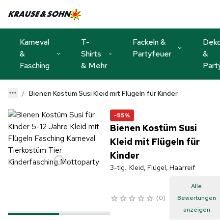
Karneval
T-
Fackeln &
Dek
&
Shirts
Partyfeuer
&
Fasching
& Mehr
Part
Bienen Kostüm Susi Kleid mit Flügeln für Kinder
-55%
Bienen Kostüm Susi
Kleid mit Flügeln für
Kinder
3-tlg.: Kleid, Flügel, Haarreif
Alle
0
Bewertungen
anzeigen