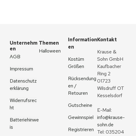
Information
Kontakt
Unternehm
Themen
en
en
Halloween
Krause & 
AGB
Kostüm 
Sohn GmbH
Größen
Kaufbacher 
Impressum
Ring 2
Rücksendung
Datenschutz
01723 
en / 
erklärung
Wilsdruff OT 
Retouren
Kesselsdorf
Widerrufsrec
Gutscheine
ht
E-Mail: 
Gewinnspiel
info@krause-
Batteriehinwe
sohn.de
is
Registrieren
Tel: 035204 