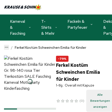
Karneval
T-
Fackeln &
Dek
&
Shirts
Partyfeuer
&
Fasching
& Mehr
Part
Ferkel Kostüm Schweinchen Emilia für Kinder
-79%
Ferkel Kostüm
Schweinchen Emilia
für Kinder
1-tlg.: Overall mit Kapuze
Alle
0
Bewertungen
anzeigen