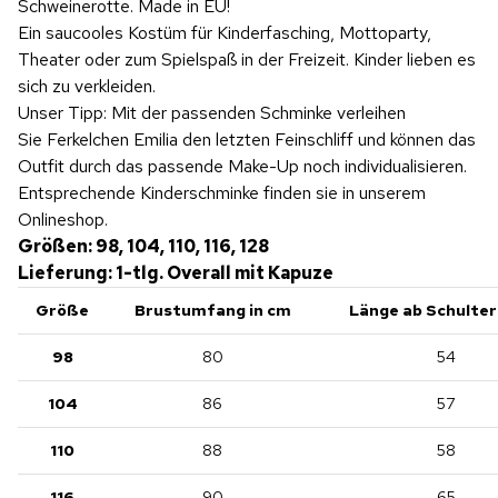
Schweinerotte. Made in EU!
Ein saucooles Kostüm für Kinderfasching, Mottoparty,
Theater oder zum Spielspaß in der Freizeit. Kinder lieben es
sich zu verkleiden.
Unser Tipp: Mit der passenden Schminke verleihen
Sie Ferkelchen Emilia den letzten Feinschliff und können das
Outfit durch das passende Make-Up noch individualisieren.
Entsprechende Kinderschminke finden sie in unserem
Onlineshop.
Größen: 98, 104, 110, 116, 128
Lieferung: 1-tlg. Overall mit Kapuze
Größe
Brustumfang in cm
Länge ab Schulter
98
80
54
104
86
57
110
88
58
116
90
65