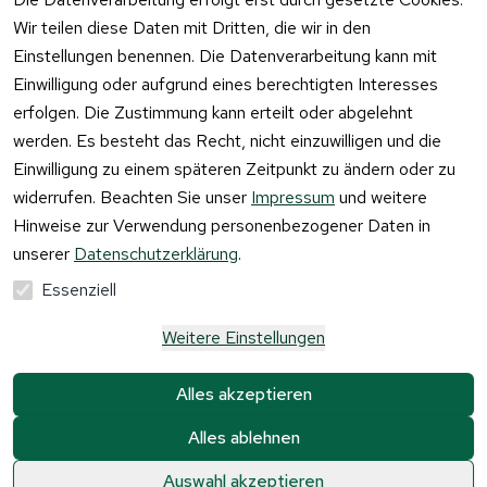
widerrufen
Wir teilen diese Daten mit Dritten, die wir in den
Einstellungen benennen. Die Datenverarbeitung kann mit
Einwilligung oder aufgrund eines berechtigten Interesses
erfolgen. Die Zustimmung kann erteilt oder abgelehnt
werden. Es besteht das Recht, nicht einzuwilligen und die
Einwilligung zu einem späteren Zeitpunkt zu ändern oder zu
widerrufen. Beachten Sie unser
Impressum
und weitere
Hinweise zur Verwendung personenbezogener Daten in
unserer
Datenschutzerklärung
.
Essenziell
Weitere Einstellungen
Alle Preise verstehen sich inkl. der gesetzlichen 
Mehrwertsteuer und 
zzgl. Versandkosten und 
Alles akzeptieren
Gebühren.
Alles ablehnen
Krause & Sohn GmbH Kaufbacher Ring 2 01723 
Kesselsdorf
0
0
Auswahl akzeptieren