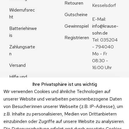
Retouren
Kesselsdorf
Widerrufsrec
Gutscheine
ht
E-Mail: 
Gewinnspiel
info@krause-
Batteriehinwe
sohn.de
is
Registrieren
Tel: 035204 
Zahlungsarte
- 794040
n
Mo - Fr 
08:30 - 
Versand
16:00 Uhr
Hilfe und 
Zum 
Häufige 
Ihre Privatsphäre ist uns wichtig
Kontaktformu
Fragen
Wir verwenden Cookies und ähnliche Technologien auf
lar
unserer Website und verarbeiten personenbezogene Daten
von Besucher:innen unserer Webseite (z.B. IP-Adresse), um
z.B. Inhalte zu personalisieren, Medien von Drittanbietern
einzubinden oder Zugriffe auf unsere Website zu analysieren.
Vertrag
Die Datenverarbeitung erfolgt erst durch gesetzte Cookies.