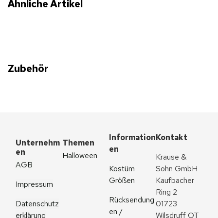
Ähnliche Artikel
Zubehör
Information
Kontakt
Unternehm
Themen
en
en
Halloween
Krause & 
AGB
Kostüm 
Sohn GmbH
Größen
Kaufbacher 
Impressum
Ring 2
Rücksendung
Datenschutz
01723 
en / 
erklärung
Wilsdruff OT 