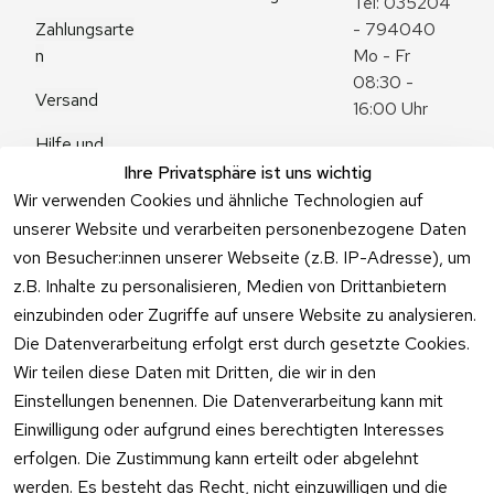
Tel: 035204 
Zahlungsarte
- 794040
n
Mo - Fr 
08:30 - 
Versand
16:00 Uhr
Hilfe und 
Zum 
Häufige 
Ihre Privatsphäre ist uns wichtig
Kontaktformu
Fragen
Wir verwenden Cookies und ähnliche Technologien auf
lar
unserer Website und verarbeiten personenbezogene Daten
von Besucher:innen unserer Webseite (z.B. IP-Adresse), um
z.B. Inhalte zu personalisieren, Medien von Drittanbietern
einzubinden oder Zugriffe auf unsere Website zu analysieren.
Vertrag
Die Datenverarbeitung erfolgt erst durch gesetzte Cookies.
widerrufen
Wir teilen diese Daten mit Dritten, die wir in den
Einstellungen benennen. Die Datenverarbeitung kann mit
Einwilligung oder aufgrund eines berechtigten Interesses
erfolgen. Die Zustimmung kann erteilt oder abgelehnt
werden. Es besteht das Recht, nicht einzuwilligen und die