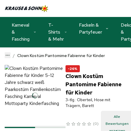
Karneval
T-
Fackeln &
Dek
&
Shirts
Partyfeuer
&
Fasching
& Mehr
Part
Clown Kostüm Pantomime Fabienne für Kinder
-26%
Clown Kostüm
Pantomime Fabienne
für Kinder
3-tlg.: Oberteil, Hose mit
Trägern, Barett
Alle
0
Bewertungen
anzeigen