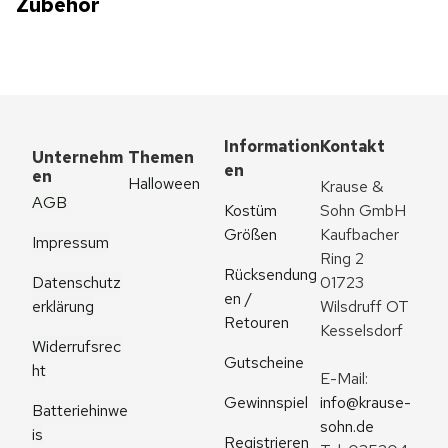
Zubehör
Information
Kontakt
Unternehm
Themen
en
en
Halloween
Krause & 
AGB
Kostüm 
Sohn GmbH
Größen
Kaufbacher 
Impressum
Ring 2
Rücksendung
Datenschutz
01723 
en / 
erklärung
Wilsdruff OT 
Retouren
Kesselsdorf
Widerrufsrec
Gutscheine
ht
E-Mail: 
Gewinnspiel
info@krause-
Batteriehinwe
sohn.de
is
Registrieren