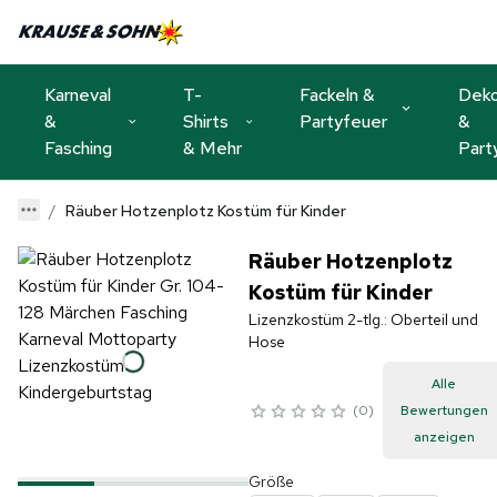
Karneval
T-
Fackeln &
Dek
&
Shirts
Partyfeuer
&
Fasching
& Mehr
Part
Räuber Hotzenplotz Kostüm für Kinder
Räuber Hotzenplotz
Kostüm für Kinder
Lizenzkostüm 2-tlg.: Oberteil und
Hose
Alle
0
Bewertungen
anzeigen
Größe