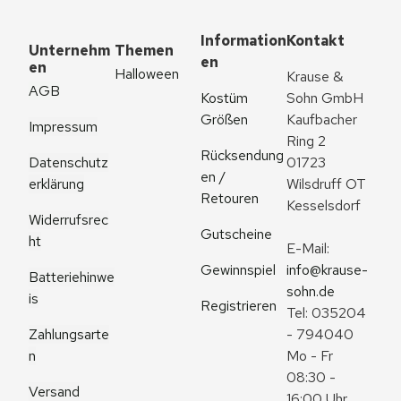
Information
Kontakt
Unternehm
Themen
en
en
Halloween
Krause & 
AGB
Kostüm 
Sohn GmbH
Größen
Kaufbacher 
Impressum
Ring 2
Rücksendung
Datenschutz
01723 
en / 
erklärung
Wilsdruff OT 
Retouren
Kesselsdorf
Widerrufsrec
Gutscheine
ht
E-Mail: 
Gewinnspiel
info@krause-
Batteriehinwe
sohn.de
is
Registrieren
Tel: 035204 
Zahlungsarte
- 794040
n
Mo - Fr 
08:30 - 
Versand
16:00 Uhr