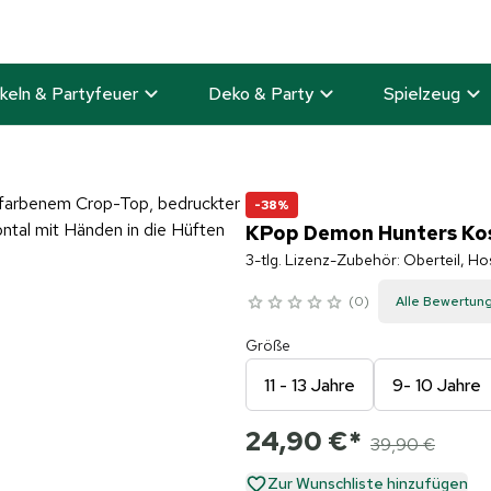
keln & Partyfeuer
Deko & Party
Spielzeug
-38%
KPop Demon Hunters Kos
3-tlg. Lizenz-Zubehör: Oberteil, 
0
Alle Bewertun
Größe
11 - 13 Jahre
9- 10 Jahre
24,90 €
*
39,90 €
Zur Wunschliste hinzufügen