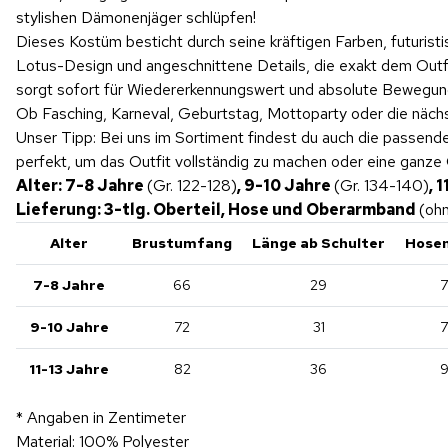
stylishen Dämonenjäger schlüpfen!
Dieses Kostüm besticht durch seine kräftigen Farben, futurist
Lotus-Design und angeschnittene Details, die exakt dem Outf
sorgt sofort für Wiedererkennungswert und absolute Bewegung
Ob Fasching, Karneval, Geburtstag, Mottoparty oder die näch
Unser Tipp: Bei uns im Sortiment findest du auch die passen
perfekt, um das Outfit vollständig zu machen oder eine ganze
Alter: 7-8 Jahre
(Gr. 122-128)
, 9-10 Jahre
(Gr. 134-140)
, 
Lieferung: 3-tlg. Oberteil, Hose und Oberarmband
(oh
Alter
Brustumfang
Länge ab Schulter
Hosen
7-8 Jahre
66
29
7
9-10 Jahre
72
31
7
11-13 Jahre
82
36
9
* Angaben in Zentimeter
Material: 100% Polyester