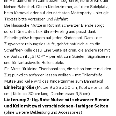
im Handumdrehen zum stolzen Zugführer, Kontrolleur oder
kleinen Bahnchef. Ob im Kinderzimmer, auf dem Spielplatz,
beim Karneval oder auf der nächsten Mottoparty – hier gilt:
Tickets bitte vorzeigen und Abfahrt!
Die klassische Mütze in Rot mit schwarzer Blende sorgt
sofort für echtes Lokführer-Feeling und passt dank
Einheitsgröße bequem auf jeden Kinderkopf. Damit der
Zugverkehr reibungslos läuft, gehört natürlich auch die
Schaffner-Kelle dazu: Eine Seite ist grün, die andere rot mit
der Aufschrift „STOP“ – perfekt zum Spielen, Signalisieren
und für fantasievolle Rollenspiele.
Ein Muss für kleine Eisenbahnfans, die schon immer mal den
Zug pünktlich abfahren lassen wollten – mit Trillerpfeife,
Mütze und Kelle wird das Kinderzimmer zum Bahnsteig!
Einheitsgröße
(Mütze 9 x 25 x 30 cm, Kopfweite ca. 55
cm | Kelle ca. 30 cm lang, Durchmesser 9,5 cm)
Lieferung: 2-tlg. Rote Mütze mit schwarzer Blende
und Kelle mit zwei verschiedenen-farbigen Seiten
(ohne weitere Bekleidung und Accessoires)