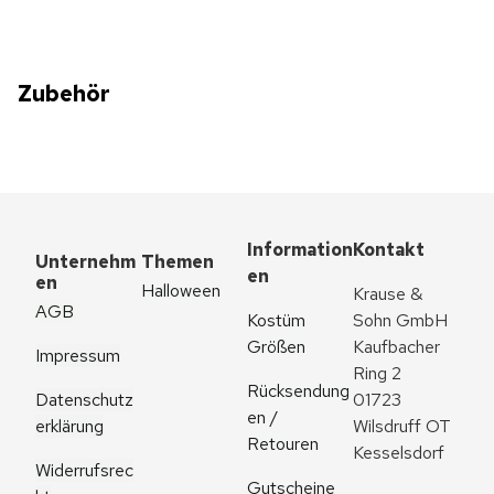
Zubehör
Information
Kontakt
Unternehm
Themen
en
en
Halloween
Krause & 
AGB
Kostüm 
Sohn GmbH
Größen
Kaufbacher 
Impressum
Ring 2
Rücksendung
Datenschutz
01723 
en / 
erklärung
Wilsdruff OT 
Retouren
Kesselsdorf
Widerrufsrec
Gutscheine