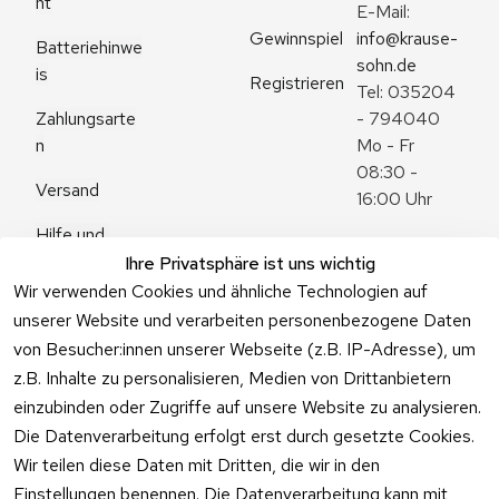
ht
E-Mail: 
Gewinnspiel
info@krause-
Batteriehinwe
sohn.de
is
Registrieren
Tel: 035204 
Zahlungsarte
- 794040
n
Mo - Fr 
08:30 - 
Versand
16:00 Uhr
Hilfe und 
Zum 
Häufige 
Ihre Privatsphäre ist uns wichtig
Kontaktformu
Fragen
Wir verwenden Cookies und ähnliche Technologien auf
lar
unserer Website und verarbeiten personenbezogene Daten
von Besucher:innen unserer Webseite (z.B. IP-Adresse), um
z.B. Inhalte zu personalisieren, Medien von Drittanbietern
einzubinden oder Zugriffe auf unsere Website zu analysieren.
Vertrag
Die Datenverarbeitung erfolgt erst durch gesetzte Cookies.
widerrufen
Wir teilen diese Daten mit Dritten, die wir in den
Einstellungen benennen. Die Datenverarbeitung kann mit