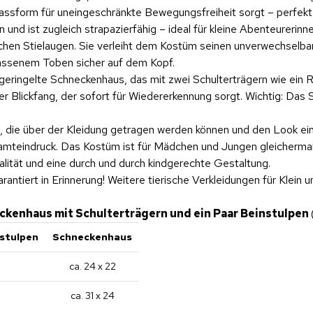
Passform für uneingeschränkte Bewegungsfreiheit sorgt – perfekt
und ist zugleich strapazierfähig – ideal für kleine Abenteurerinn
tischen Stielaugen. Sie verleiht dem Kostüm seinen unverwechsel
lassenem Toben sicher auf dem Kopf.
ringelte Schneckenhaus, das mit zwei Schulterträgern wie ein Ru
r Blickfang, der sofort für Wiedererkennung sorgt. Wichtig: Das
 die über der Kleidung getragen werden können und den Look eine
amteindruck. Das Kostüm ist für Mädchen und Jungen gleichermaße
lität und eine durch und durch kindgerechte Gestaltung.
antiert in Erinnerung! Weitere tierische Verkleidungen für Klein 
eckenhaus mit Schulterträgern und ein Paar Beinstulpen
stulpen
Schneckenhaus
ca. 24 x 22
ca. 31 x 24