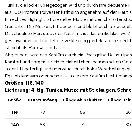
Tunika, die locker übergezogen wird und durch ihre bequeme 
aus 100 Prozent Polyester fühlt sich angenehm auf der Haut an 
Ein echtes Highlight ist die gelbe Mütze mit den charakteris
Gesichter. Die Mütze sitzt bequem und bleibt auch bei ausge
Das absolute Herzstück des Kostüms ist das dunkelblau-weiß ge
geschwungen und rundet die Verkleidung perfekt ab – ein echte
ist nicht als Rucksack nutzbar.
Abgerundet wird das Kostüm durch ein Paar gelbe Beinstulpen,
Komfort und sorgen für einen einheitlichen, harmonischen Ges
in der EU gefertigt und überzeugt durch hohe Verarbeitungsqua
Egal ob langsam oder schnell – in diesem Kostüm bleibt man gar
Größen: 116, 140
Lieferung: 4-tlg. Tunika, Mütze mit Stielaugen, Schn
Größe
Brustumfang
Länge ab Schulter
Länge Bein
116
78
56
26
140
88
71
30