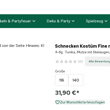
keln & Partyfeuer
Deko & Party
Spielzeug
Schnecken Kostüm Fine m
4-tlg.: Tunika, Mütze mit Stielauge
0
Alle Bewertun
Größe
116
140
31,90 €
*
Zur Wunschliste hinzufügen