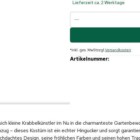
Lieferzeit ca. 2 Werktage
*
inkl. ges. MwSt
zzgl.
Versandkosten
Artikelnummer:
KI
ch kleine Krabbelkünstler im Nu in die charmanteste Gartenbewo
zug – dieses Kostüm ist ein echter Hingucker und sorgt garantier
rchdachtes Design, seine fröhlichen Farben und seinen hohen Tra