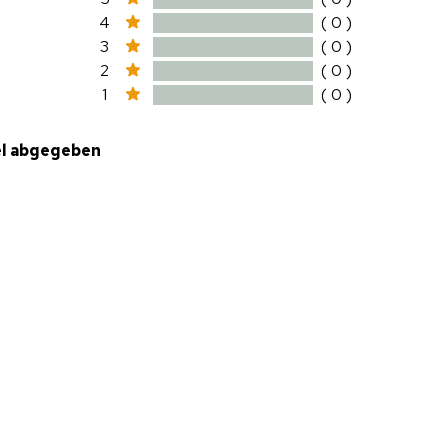
4
( 0 )
3
( 0 )
2
( 0 )
1
( 0 )
el abgegeben