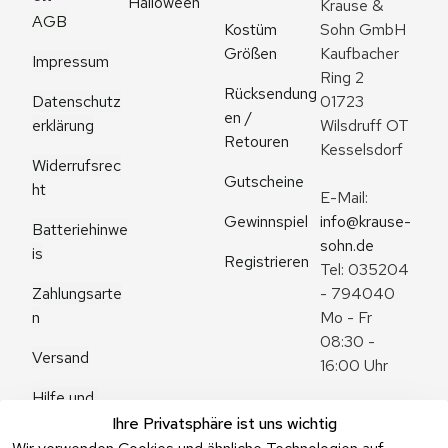
Halloween
Krause & 
AGB
Kostüm 
Sohn GmbH
Größen
Kaufbacher 
Impressum
Ring 2
Rücksendung
Datenschutz
01723 
en / 
erklärung
Wilsdruff OT 
Retouren
Kesselsdorf
Widerrufsrec
Gutscheine
ht
E-Mail: 
Gewinnspiel
info@krause-
Batteriehinwe
sohn.de
is
Registrieren
Tel: 035204 
Zahlungsarte
- 794040
n
Mo - Fr 
08:30 - 
Versand
16:00 Uhr
Hilfe und 
Zum 
Häufige 
Ihre Privatsphäre ist uns wichtig
Kontaktformu
Fragen