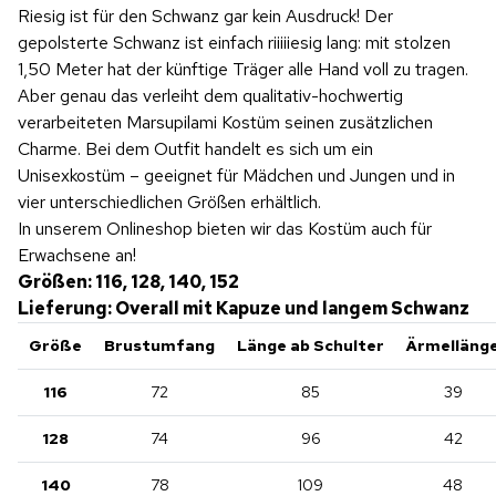
Riesig ist für den Schwanz gar kein Ausdruck! Der
gepolsterte Schwanz ist einfach riiiiiesig lang: mit stolzen
1,50 Meter hat der künftige Träger alle Hand voll zu tragen.
Aber genau das verleiht dem qualitativ-hochwertig
verarbeiteten Marsupilami Kostüm seinen zusätzlichen
Charme. Bei dem Outfit handelt es sich um ein
Unisexkostüm – geeignet für Mädchen und Jungen und in
vier unterschiedlichen Größen erhältlich.
In unserem Onlineshop bieten wir das Kostüm auch für
Erwachsene an!
Größen: 116, 128, 140, 152
Lieferung: Overall mit Kapuze und langem Schwanz
Größe
Brustumfang
Länge
ab
Schulter
Ärmelläng
116
72
85
39
128
74
96
42
140
78
109
48