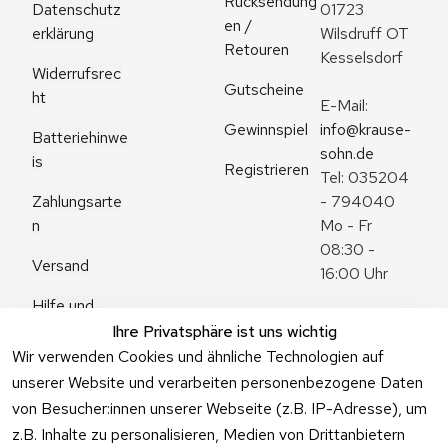
Rücksendung
Datenschutz
01723 
en / 
erklärung
Wilsdruff OT 
Retouren
Kesselsdorf
Widerrufsrec
Gutscheine
ht
E-Mail: 
Gewinnspiel
info@krause-
Batteriehinwe
sohn.de
is
Registrieren
Tel: 035204 
Zahlungsarte
- 794040
n
Mo - Fr 
08:30 - 
Versand
16:00 Uhr
Hilfe und 
Zum 
Häufige 
Ihre Privatsphäre ist uns wichtig
Kontaktformu
Fragen
Wir verwenden Cookies und ähnliche Technologien auf
lar
unserer Website und verarbeiten personenbezogene Daten
von Besucher:innen unserer Webseite (z.B. IP-Adresse), um
z.B. Inhalte zu personalisieren, Medien von Drittanbietern