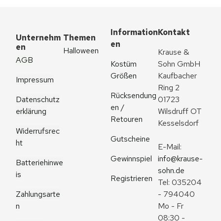
Information
Kontakt
Unternehm
Themen
en
en
Halloween
Krause & 
AGB
Kostüm 
Sohn GmbH
Größen
Kaufbacher 
Impressum
Ring 2
Rücksendung
Datenschutz
01723 
en / 
erklärung
Wilsdruff OT 
Retouren
Kesselsdorf
Widerrufsrec
Gutscheine
ht
E-Mail: 
Gewinnspiel
info@krause-
Batteriehinwe
sohn.de
is
Registrieren
Tel: 035204 
Zahlungsarte
- 794040
n
Mo - Fr 
08:30 - 