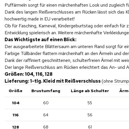
Puffärmeln sorgt für einen märchenhaften Look und zugleich 
Dank des langen Reißverschlusses am Rücken lässt sich das Kle
hochwertig made in EU verarbeitet!
Ob für Fasching, Karneval, Kindergeburtstag oder einfach für 
Entwicklung spielerisch an. Weitere märchenhafte Verkleidung
Das Wichtigste auf einen Blick:
Der ausgearbeitete Blättersaum am unteren Rand sorgt für e
Farbige Tüllbänder flattern märchenhaft an den Ärmeln und de
Dank der raffiniert geschnittenen, schulterfreien Ärmel mit w
Der lange Reißverschluss am Rücken erleichtert das An- und 
Größen: 104, 116, 128
Lieferung: 1-tlg. Kleid mit Reißverschluss
(ohne Strump
Größe
Brustumfang
Länge ab Schulter
Ärm
104
60
55
116
64
56
128
68
61