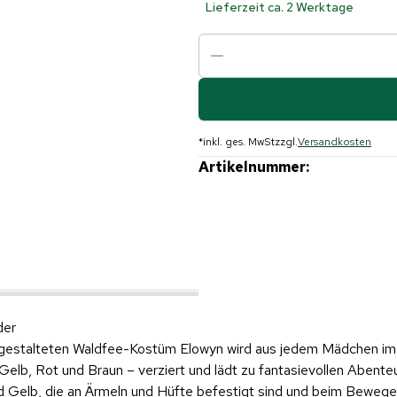
Lieferzeit ca. 2 Werktage
*
inkl. ges. MwSt
zzgl.
Versandkosten
Artikelnummer:
KI
der
ll gestalteten Waldfee-Kostüm Elowyn wird aus jedem Mädchen im 
 Gelb, Rot und Braun – verziert und lädt zu fantasievollen Abent
 Gelb, die an Ärmeln und Hüfte befestigt sind und beim Bewegen h