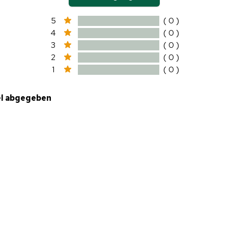
5
( 0 )
4
( 0 )
3
( 0 )
2
( 0 )
1
( 0 )
el abgegeben