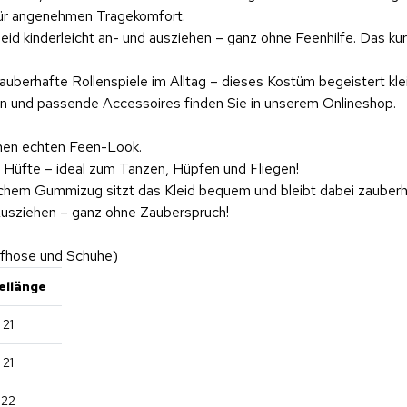
für angenehmen Tragekomfort.
id kinderleicht an- und ausziehen – ganz ohne Feenhilfe. Das kur
zauberhafte Rollenspiele im Alltag – dieses Kostüm begeistert kle
en und passende Accessoires finden Sie in unserem Onlineshop.
inen echten Feen-Look.
r Hüfte – ideal zum Tanzen, Hüpfen und Fliegen!
eichem Gummizug sitzt das Kleid bequem und bleibt dabei zauberh
Ausziehen – ganz ohne Zauberspruch!
fhose und Schuhe)
ellänge
21
21
22