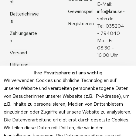
ht
E-Mail: 
Gewinnspiel
info@krause-
Batteriehinwe
sohn.de
is
Registrieren
Tel: 035204 
Zahlungsarte
- 794040
n
Mo - Fr 
08:30 - 
Versand
16:00 Uhr
Hilfe und 
Zum 
Häufige 
Ihre Privatsphäre ist uns wichtig
Kontaktformu
Fragen
Wir verwenden Cookies und ähnliche Technologien auf
lar
unserer Website und verarbeiten personenbezogene Daten
von Besucher:innen unserer Webseite (z.B. IP-Adresse), um
z.B. Inhalte zu personalisieren, Medien von Drittanbietern
einzubinden oder Zugriffe auf unsere Website zu analysieren.
Vertrag
Die Datenverarbeitung erfolgt erst durch gesetzte Cookies.
widerrufen
Wir teilen diese Daten mit Dritten, die wir in den
Einstellungen benennen. Die Datenverarbeitung kann mit