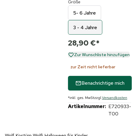
Größe
5- 6 Jahre
3 - 4 Jahre
28,90 €
*
Zur Wunschliste hinzufügen
zur Zeit nicht lieferbar
Benachrichtige mich
*
inkl. ges. MwSt
zzgl.
Versandkosten
Artikelnummer:
E720933-
T00
Wolf Kostüm Wolfi Halloween für Kinder