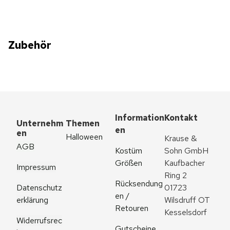
Zubehör
Information
Kontakt
Unternehm
Themen
en
en
Halloween
Krause & 
AGB
Kostüm 
Sohn GmbH
Größen
Kaufbacher 
Impressum
Ring 2
Rücksendung
Datenschutz
01723 
en / 
erklärung
Wilsdruff OT 
Retouren
Kesselsdorf
Widerrufsrec
Gutscheine