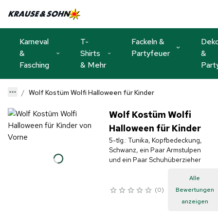
Karneval
T-
Fackeln &
Dek
&
Shirts
Partyfeuer
&
Fasching
& Mehr
Part
Wolf Kostüm Wolfi Halloween für Kinder
Wolf Kostüm Wolfi
Halloween für Kinder
5-tlg.: Tunika, Kopfbedeckung,
Schwanz, ein Paar Armstulpen
und ein Paar Schuhüberzieher
Alle
0
Bewertungen
anzeigen