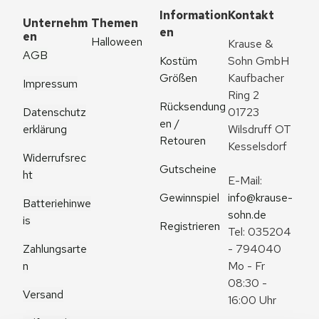
Information
Kontakt
Unternehm
Themen
en
en
Halloween
Krause & 
AGB
Kostüm 
Sohn GmbH
Größen
Kaufbacher 
Impressum
Ring 2
Rücksendung
Datenschutz
01723 
en / 
erklärung
Wilsdruff OT 
Retouren
Kesselsdorf
Widerrufsrec
Gutscheine
ht
E-Mail: 
Gewinnspiel
info@krause-
Batteriehinwe
sohn.de
is
Registrieren
Tel: 035204 
Zahlungsarte
- 794040
n
Mo - Fr 
08:30 - 
Versand
16:00 Uhr