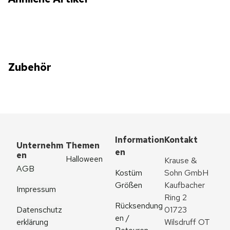
Zubehör
Information
Kontakt
Unternehm
Themen
en
en
Halloween
Krause & 
AGB
Kostüm 
Sohn GmbH
Größen
Kaufbacher 
Impressum
Ring 2
Rücksendung
Datenschutz
01723 
en / 
erklärung
Wilsdruff OT 