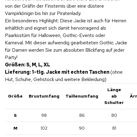
von der Gräfin der Finsternis über eine düstere
Vampirkönigin bis hin zur Piratenlady.
Ein besonderes Highlight: Diese Jacke ist auch für Herren
erhältlich und eignet sich damit hervorragend als
Paarkostüm für Halloween, Gothic-Events oder
Karneval. Mit dieser aufwendig gearbeiteten Gothic Jacke
für Damen werden Sie zum absoluten Blickfang auf jeder
Party!
Größen: S, M, L, XL
Lieferung: 1-tlg. Jacke mit echten Taschen
(ohne
Hut, Schuhe, Gehstock und weitere Bekleidung)
Länge
Größe
Brustumfang
Taillenumfang
ab
Är
Schulter
S
98
86
80
M
102
90
81