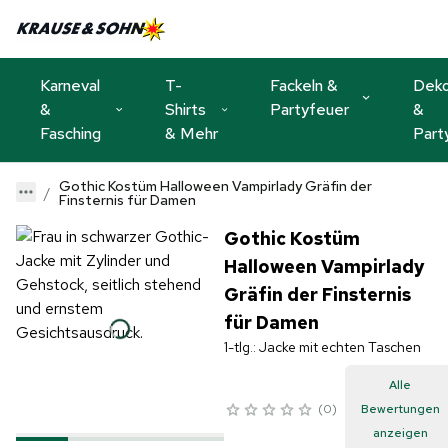
Karneval
T-
Fackeln &
Dek
&
Shirts
Partyfeuer
&
Fasching
& Mehr
Part
Gothic Kostüm Halloween Vampirlady Gräfin der
Finsternis für Damen
Gothic Kostüm
Halloween Vampirlady
Gräfin der Finsternis
für Damen
1-tlg.: Jacke mit echten Taschen
Alle
0
Bewertungen
anzeigen