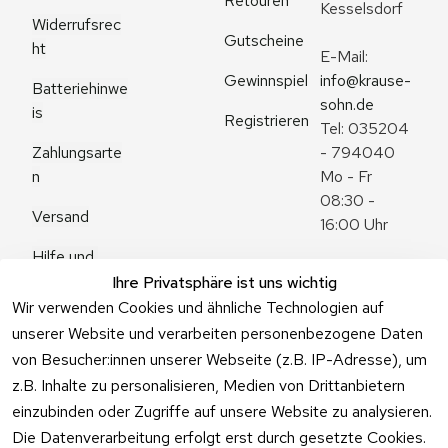
Retouren
Kesselsdorf
Widerrufsrec
Gutscheine
ht
E-Mail: 
Gewinnspiel
info@krause-
Batteriehinwe
sohn.de
is
Registrieren
Tel: 035204 
Zahlungsarte
- 794040
n
Mo - Fr 
08:30 - 
Versand
16:00 Uhr
Hilfe und 
Zum 
Häufige 
Ihre Privatsphäre ist uns wichtig
Kontaktformu
Fragen
Wir verwenden Cookies und ähnliche Technologien auf
lar
unserer Website und verarbeiten personenbezogene Daten
von Besucher:innen unserer Webseite (z.B. IP-Adresse), um
z.B. Inhalte zu personalisieren, Medien von Drittanbietern
einzubinden oder Zugriffe auf unsere Website zu analysieren.
Vertrag
Die Datenverarbeitung erfolgt erst durch gesetzte Cookies.