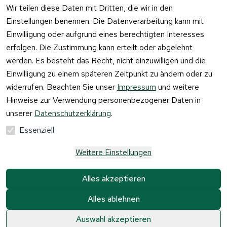
widerrufen
Wir teilen diese Daten mit Dritten, die wir in den
Einstellungen benennen. Die Datenverarbeitung kann mit
Einwilligung oder aufgrund eines berechtigten Interesses
erfolgen. Die Zustimmung kann erteilt oder abgelehnt
werden. Es besteht das Recht, nicht einzuwilligen und die
Einwilligung zu einem späteren Zeitpunkt zu ändern oder zu
widerrufen. Beachten Sie unser
Impressum
und weitere
Hinweise zur Verwendung personenbezogener Daten in
unserer
Datenschutzerklärung
.
Essenziell
Weitere Einstellungen
Alle Preise verstehen sich inkl. der gesetzlichen 
Mehrwertsteuer und 
zzgl. Versandkosten und 
Alles akzeptieren
Gebühren.
Alles ablehnen
Krause & Sohn GmbH Kaufbacher Ring 2 01723 
Kesselsdorf
0
0
Auswahl akzeptieren