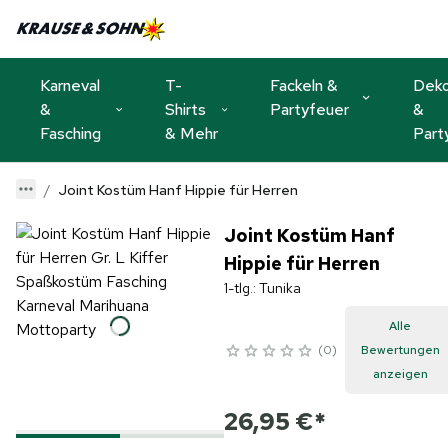
Karneval
T-
Fackeln &
Dek
&
Shirts
Partyfeuer
&
Fasching
& Mehr
Part
Joint Kostüm Hanf Hippie für Herren
Joint Kostüm Hanf
Hippie für Herren
1-tlg.: Tunika
Alle
0
Bewertungen
anzeigen
26,95 €
*