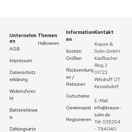
Information
Kontakt
Unternehm
Themen
en
en
Halloween
Krause & 
AGB
Kostüm 
Sohn GmbH
Größen
Kaufbacher 
Impressum
Ring 2
Rücksendung
Datenschutz
01723 
en / 
erklärung
Wilsdruff OT 
Retouren
Kesselsdorf
Widerrufsrec
Gutscheine
ht
E-Mail: 
Gewinnspiel
info@krause-
Batteriehinwe
sohn.de
is
Registrieren
Tel: 035204 
Zahlungsarte
- 794040