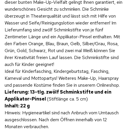
dieser bunten Make-Up-Vielfalt gelingt Ihnen garantiert, ein
wunderschönes Gesicht zu schminken. Die Schminke
überzeugt in Theaterqualität und lässt sich mit Hilfe von
Wasser und Seife/Reinigungslotion wieder entfernen! Im
Lieferumfang sind zwölf Schminkstifte von je fünf
Zentimeter Länge und ein Applikator-Pinsel enthalten. Mit
den Farben Orange, Blau, Braun, Gelb, Silber/Grau, Rosa,
Grün, Gold, Schwarz, Rot und zwei mal Weiß können Sie
ihrer Kreativität freien Lauf lassen. Die Schminkstifte sind
auch für Kinder geeignet!
Ideal für Kinderfasching, Kindergeburtstag, Fasching,
Karneval und Mottopartys! Weiteres Make-Up, Haarspray
und passende Kostüme finden Sie in unserem Onlineshop.
Lieferung: 13-tlg. zwölf Schminkstifte
und ein
Applikator-Pinsel
(Stiftlänge ca. 5 cm)
Inhalt: 22 g
Hinweis: Hygieneartikel sind nach Anbruch vom Umtausch
ausgeschlossen. Nach dem Öffnen innerhalb von 12
Monaten verbrauchen.