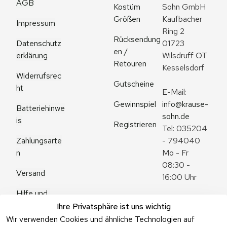
AGB
Kostüm 
Sohn GmbH
Größen
Kaufbacher 
Impressum
Ring 2
Rücksendung
Datenschutz
01723 
en / 
erklärung
Wilsdruff OT 
Retouren
Kesselsdorf
Widerrufsrec
Gutscheine
ht
E-Mail: 
Gewinnspiel
info@krause-
Batteriehinwe
sohn.de
is
Registrieren
Tel: 035204 
Zahlungsarte
- 794040
n
Mo - Fr 
08:30 - 
Versand
16:00 Uhr
Hilfe und 
Zum 
Häufige 
Ihre Privatsphäre ist uns wichtig
Kontaktformu
Fragen
Wir verwenden Cookies und ähnliche Technologien auf
lar