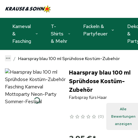
Karneval
T-
Fackeln &
Dek
&
Shirts
Partyfeuer
&
Fasching
& Mehr
Part
Haarspray blau 100 ml Sprühdose Kostüm-Zubehör
Haarspray blau 100 ml
Sprühdose Kostüm-
Zubehör
Farbspray fürs Haar
Alle
0
Bewertungen
anzeigen