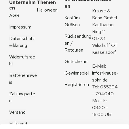
Unternehm
Themen
en
en
Halloween
Krause & 
AGB
Kostüm 
Sohn GmbH
Größen
Kaufbacher 
Impressum
Ring 2
Rücksendung
Datenschutz
01723 
en / 
erklärung
Wilsdruff OT 
Retouren
Kesselsdorf
Widerrufsrec
Gutscheine
ht
E-Mail: 
Gewinnspiel
info@krause-
Batteriehinwe
sohn.de
is
Registrieren
Tel: 035204 
Zahlungsarte
- 794040
n
Mo - Fr 
08:30 - 
Versand
16:00 Uhr
Hilfe und 
Zum 